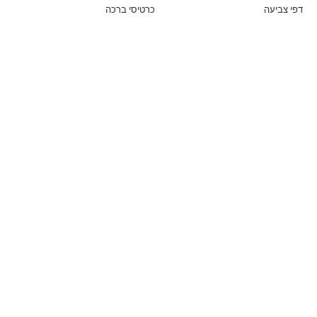
דפי צביעה
כרטיסי ברכה