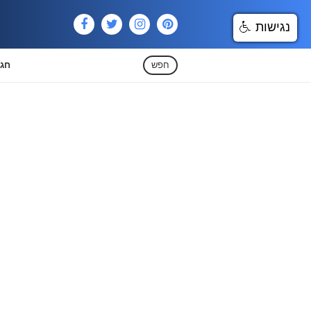
נגישות
חפש
חגי