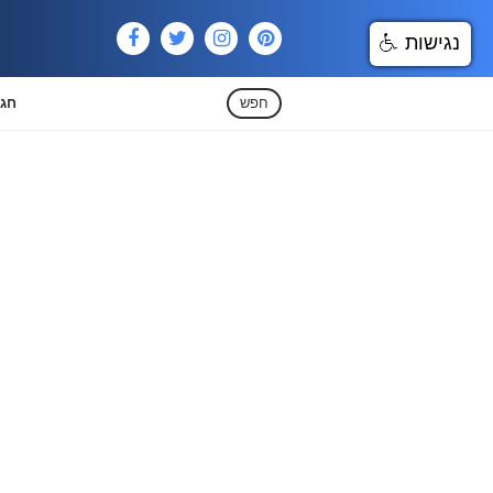
נגישות
חפש
חגי