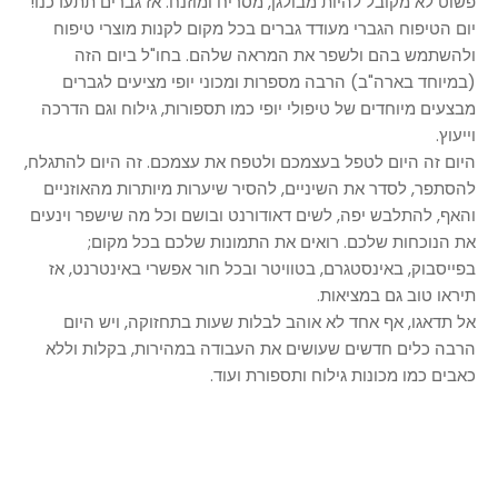
פשוט לא מקובל להיות מבולגן, מסריח ומוזנח. אז גברים תתעדכנו!
יום הטיפוח הגברי מעודד גברים בכל מקום לקנות מוצרי טיפוח
ולהשתמש בהם ולשפר את המראה שלהם. בחו"ל ביום הזה
(במיוחד בארה"ב) הרבה מספרות ומכוני יופי מציעים לגברים
מבצעים מיוחדים של טיפולי יופי כמו תספורות, גילוח וגם הדרכה
וייעוץ.
היום זה היום לטפל בעצמכם ולטפח את עצמכם. זה היום להתגלח,
להסתפר, לסדר את השיניים, להסיר שיערות מיותרות מהאוזניים
והאף, להתלבש יפה, לשים דאודורנט ובושם וכל מה שישפר וינעים
את הנוכחות שלכם. רואים את התמונות שלכם בכל מקום;
בפייסבוק, באינסטגרם, בטוויטר ובכל חור אפשרי באינטרנט, אז
תיראו טוב גם במציאות.
אל תדאגו, אף אחד לא אוהב לבלות שעות בתחזוקה, ויש היום
הרבה כלים חדשים שעושים את העבודה במהירות, בקלות וללא
כאבים כמו מכונות גילוח ותספורת ועוד.