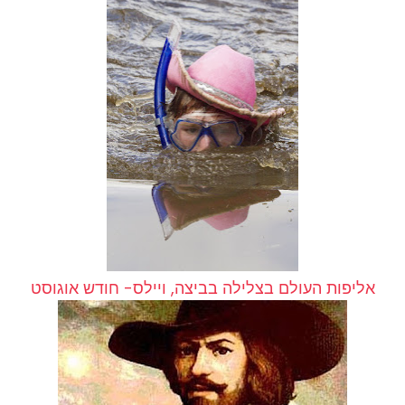
אליפות העולם בצלילה בביצה, ויילס- חודש אוגוסט