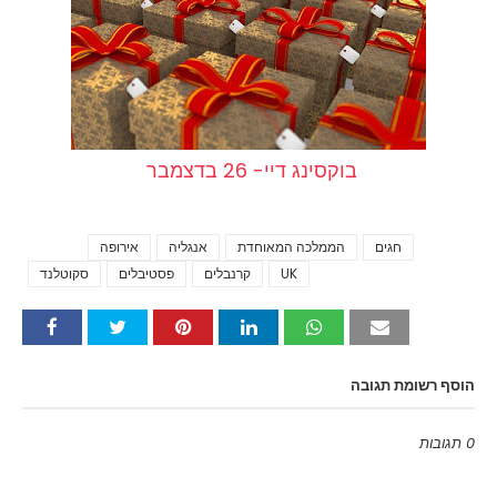
בוקסינג דיי- 26 בדצמבר
חגים
הממלכה המאוחדת
אנגליה
אירופה
Tags
UK
קרנבלים
פסטיבלים
סקוטלנד
הוסף רשומת תגובה
0 תגובות
Emoji