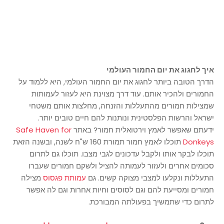
איך לחגוג את יום החמור העולמי
הדרך הטובה ביותר לחגוג את יום החמור העולמי, היא ללמוד על
החמורים ולהכיר אותם. עוד דרך מצוינת היא לעזור לעמותות
שמצילות חמורים מהתעללות והזנחה, מחלצות אותם משטחי
ישראל והרשות הפלסטינית ונותנות להם חיים טובים יותר.
ידעתם שאפשר לאמץ וירטואלית חמור? באתר
Safe Haven for
Donkeys
תוכלו לאמץ חמור תמורת 160 ש"ח לשנה, ובשנה הזאת
תוכלו לבקר אותו ולקבל עדכונים לגבי מצבו. תוכלו גם לתרום
סכומים אחרים ולעזור לעמותה להציל ולשקם חמורים שעברו
התעללות ונקלעו למצבי מצוקה קשים. גם
עמותת פגסוס
מצילה
חמורים ומסייעת להם וגם לסוסים וחיות אחרות וגם לה אפשר
לתרום כדי שתמשיך בפעולתה המבורכת.