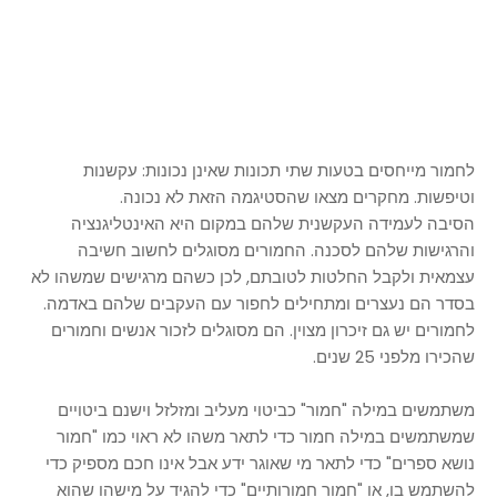
לחמור מייחסים בטעות שתי תכונות שאינן נכונות: עקשנות
וטיפשות. מחקרים מצאו שהסטיגמה הזאת לא נכונה.
הסיבה לעמידה העקשנית שלהם במקום היא האינטליגנציה
והרגישות שלהם לסכנה. החמורים מסוגלים לחשוב חשיבה
עצמאית ולקבל החלטות לטובתם, לכן כשהם מרגישים שמשהו לא
בסדר הם נעצרים ומתחילים לחפור עם העקבים שלהם באדמה.
לחמורים יש גם זיכרון מצוין. הם מסוגלים לזכור אנשים וחמורים
שהכירו מלפני 25 שנים.
משתמשים במילה "חמור" כביטוי מעליב ומזלזל וישנם ביטויים
שמשתמשים במילה חמור כדי לתאר משהו לא ראוי כמו "חמור
נושא ספרים" כדי לתאר מי שאוגר ידע אבל אינו חכם מספיק כדי
להשתמש בו, או "חמור חמורותיים" כדי להגיד על מישהו שהוא