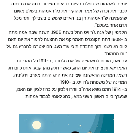
יומיים לאמהות שטיפלו בבעיות בריאות הציבור. בתה אנה רצתה
לכבד את זכרה של אמה ולהוקיר את כל האמהות בעולם משום
שהאמינה ש"האמהות הן בני האדם שעושים בשבילך יותר מכל
אדם אחר בעולם".
הקמפיין של אנה ג'רוויס החל בשנת 1905, השנה שבה אמה מתה.
ב -1908 דחה הקונגרס האמריקני את ההצעה להפוך את יום האם
ליום חג רשמי תוך התבדחות כי עוד מעט הם יצטרכו להכריז גם על
"יום החמות".
עם זאת, הודות למאמציה של אנה ג'רוויס, ב-1911 כל המדינות
האמריקאיות ציינו את יום החג, כאשר חלק מהן קבעו אותו כיום חג
רשמי. המדינה הראשונה שציינה את החג היתה מערב וירג'יניה,
המדינה של משפחת ג'רוויס, ב -1910.
ב- 1914 חתם נשיא ארה"ב וודרו וילסון על כרוז לציון יום האם,
שנערך ביום ראשון השני במאי, כחג לאומי לכבוד אמהות.