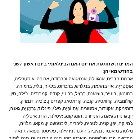
המדינות שחוגגות את יום האם הבינלאומי ביום ראשון השני
בחודש מאי הן:
ארצות הברית, אנגווילה, אנטיגואה וברבודה, ארובה, אוֹסטְרַלִיָה,
אוֹסְטְרֵיָה, איי בהאמה, בנגלדש, ברבדוס, בלגיה, בליז, ברמודה,
בהוטאן, בונייר, בוצואנה, בְּרָזִיל, ברוניי, קנדה, קמבודיה, צ'ילה, סין,
קולומביה, קרואטיה, קובה, קוראסאו, קַפרִיסִין, צ'כיה, דנמרק,
דומיניקה, אקוודור, אסטוניה, אֶתִיוֹפִּיָה, פיג'י, פינלנד, גֶרמָנִיָה, גאנה,
יָוָן, גרנדה, גיאנה, הונדורס, הונג קונג, אִיסלַנד, הוֹדוּ, אִיטַלִיָה,
ג'מייקה, יפן, קניה, לטביה, ליבריה, ליכטנשטיין, מקאו, מלזיה,
מלטה, מיאנמר, נמיביה, הולנד, ניו זילנד, פקיסטן, פפואה גינאה
החדשה, פרו, פיליפינים, פוארטו ריקו, סנט קיטס ונוויס, סנט לוסיה,