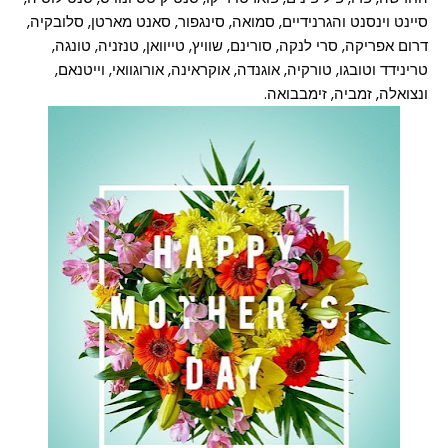
סיינט וינסנט והגרנידיים, סמואה, סינגפור, סאנט מארטן, סלובקיה,
דרום אפריקה, סרי לנקה, סורינם, שוויץ, טייוואן, טנזניה, טונגה,
טרינידד וטובגו, טורקיה, אוגנדה, אוקראינה, אורוגוואי, וייטנאם,
ונצואלה, זמביה, זימבבואה.