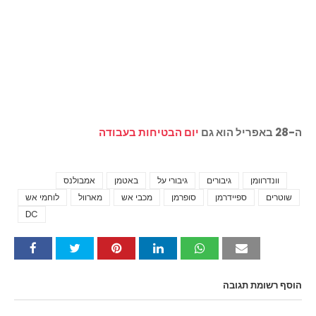
ה-28 באפריל הוא גם
יום הבטיחות בעבודה
וונדרוומן
גיבורים
גיבורי על
באטמן
אמבולנס
Tags
שוטרים
ספיידרמן
סופרמן
מכבי אש
מארוול
לוחמי אש
DC
הוסף רשומת תגובה