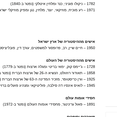
1782 – ניקולו פגניני, כנר ומלחין איטלקי (נפטר ב-1840)
1971 – רע מוכיח, מוזיקאי, יוצר, מלחין, נגן ומפיק מוזיקלי ישראלי
אישים מההיסטוריה של ארץ ישראל
1950 – חיים שיין, רב, פרופסור למשפטים, עורך דין, פובליציסט ומרצה למשפטים
אישים מההיסטוריה של העולם
1728 – ג'יימס קוק, ימאי בריטי ומגלה ארצות (נפטר ב-1779)
1858 – תאודור רוזוולט, הנשיא ה-26 של ארצות הברית (נפטר ב-1919)
1925 – וורן כריסטופר, מזכיר המדינה ה-63 של ארצות הברית (נפטר ב-2011)
1945 – לואיס אינסיו דה סילבה, פוליטיקאי ומנהיג פועלים ברזילאי, נשיא ברזיל ה-39
חסידי אומות עולם
1891 – פאול גרינינגר, מחסידי אומות העולם (נפטר ב-1972)
משוררים וסופרים