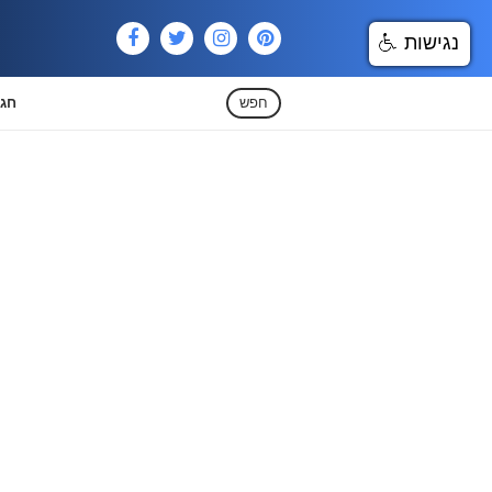
נגישות
חפש
חגי