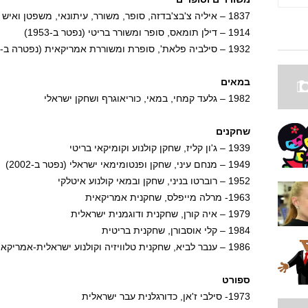
1837 – איליה צ'בצ'בדזה, סופר, משורר, עיתונאי, משפטן ואיש ציבור, אבי האומה הגאורגית (נרצח ב-1907)
1914 – דילן תומאס, סופר ומשורר בריטי (נפטר ב-1953)
1932 – סילביה פלאת', סופרת ומשוררת אמריקאית (נפטרה ב-1963)
במאים
1982 – גלעד קמחי, במאי, כוריאוגרף ושחקן ישראלי
שחקנים
1939 – ג'ון קליז, שחקן קולנוע וקומיקאי בריטי
1949 – מנחם עיני, שחקן ופנטומימאי ישראלי (נפטר ב-2002)
1952 – רוברטו בניני, שחקן ובמאי קולנוע איטלקי
1963- מרלה מייפלס, שחקנית אמריקאית
1979 – איה קורן, שחקנית ודוגמנית ישראלית
1984 – קלי אוסבורן, שחקנית בריטית
1986 – ענבר לביא, שחקנית טלוויזיה וקולנוע ישראלית-אמריקאית
ספורט
1973- סילבי ז'אן, כדורגלנית עבר ישראלית