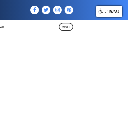
נגישות
חפש
חגי