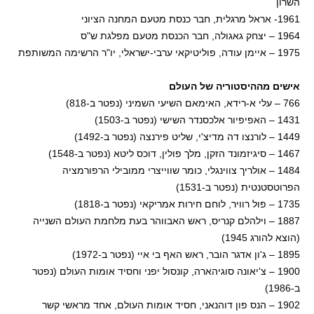
השרון
1961- אראל מרגלית, חבר כנסת מטעם המחנה הציוני
1964 – יצחק גאגולה, חבר הכנסת מטעם מפלגת ש"ס
1975 – איימן עודה, פוליטיקאי ערבי-ישראלי, יו"ר הרשימה המשותפת
אישים מההיסטוריה של העולם
766 – עלי א-רידא, האימאם השיעי השמיני (נפטר ב-818)
1431 – האפיפיור אלכסנדר השישי (נפטר ב-1503)
1449 – לורנצו דה מדיצ'י, שליט פירנצה (נפטר ב-1492)
1467 – סיגיזמונד הזקן, מלך פולין, דוכס ליטא (נפטר ב-1548)
1484 – אולריך צווינגלי, כומר שווייצרי ממובילי הרפורמציה
הפרוטסטנטית (נפטר ב-1531)
1735 – פול רוויר, לוחם חירות אמריקאי (נפטר ב-1818)
1887 – וילהלם קנריס, ראש האבווהר בעת מלחמת העולם השנייה
(הוצא להורג 1945)
1895 – ג'ון אדגר הובר, ראש האף בי איי (נפטר ב-1972)
1900 – צ'יאונה סוגיהארה, קונסול יפני וחסיד אומות העולם (נפטר
ב-1986)
1902 – הנס פון דוהנאני, חסיד אומות העולם, אחד מראשי קשר