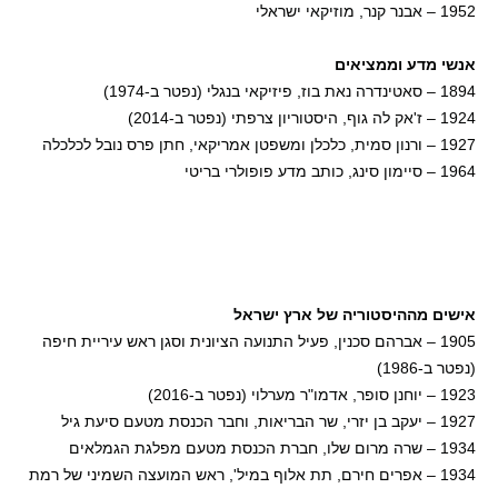
1952 – אבנר קנר, מוזיקאי ישראלי
אנשי מדע וממציאים
1894 – סאטינדרה נאת בוז, פיזיקאי בנגלי (נפטר ב-1974)
1924 – ז'אק לה גוף, היסטוריון צרפתי (נפטר ב-2014)
1927 – ורנון סמית, כלכלן ומשפטן אמריקאי, חתן פרס נובל לכלכלה
1964 – סיימון סינג, כותב מדע פופולרי בריטי
אישים מההיסטוריה של ארץ ישראל
1905 – אברהם סכנין, פעיל התנועה הציונית וסגן ראש עיריית חיפה
(נפטר ב-1986)
1923 – יוחנן סופר, אדמו"ר מערלוי (נפטר ב-2016)
1927 – יעקב בן יזרי, שר הבריאות, וחבר הכנסת מטעם סיעת גיל
1934 – שרה מרום שלו, חברת הכנסת מטעם מפלגת הגמלאים
1934 – אפרים חירם, תת אלוף במיל', ראש המועצה השמיני של רמת