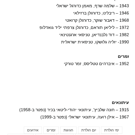
1943 – שלמה שרף, מאמן כדורגל ישראלי
1946 – ריבלינו, כדורגלן ברזילאי
1968 – דאבור שוקר, כדורגלן קרואטי
1972 – ליליאן תוראם, כדורגלן צרפתי יליד גואדלופ
1982 – דוד נלבנדיאן, טניסאי ארגנטינאי
1990- יוליה גלושקו, טניסאית ישראלית
זמרים
1952 – איברהים טטליסס, זמר טורקי
עיתונאים
1915 – חונה שלביץ', עיתונאי יהודי-ליטאי בכיר (נפטר ב-1958)
1967 – אילן רועה, עיתונאי ישראלי (נפטר ב-1999)
ימי הולדת
יום הולדת
חגיגות
זמרים
אירועים
Tags