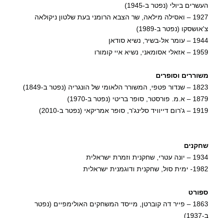
העשרים ביולי (נפטר ב-1945)
1927 – ואסילה מילאה, שר הצבא הרומני בעת שלטון ניקולאה
צ'אושסקו (נפטר ב-1989)
1944 – עומר אל-בשיר, נשיא סודאן
1959 – אזאלי אסומאני, נשיא איי קומורו
משוררים וסופרים
1823 – שנדור פטפי, המשורר הלאומי של הונגריה (נפטר ב-1849)
1879 – א.מ. פורסטר, סופר בריטי (נפטר ב-1970)
1919 – ג'רום דייוויד סלינג'ר, סופר אמריקאי (נפטר ב-2010)
שחקנים
1934 – יונה עטרי, שחקנית וזמרת ישראלית
1982- ימית סול, שחקנית ודוגמנית ישראלית
ספורט
1863 – פייר דה קוברטן, מייסד המשחקים האולימפיים (נפטר
ב-1937)