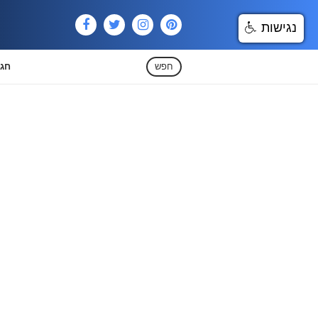
נגישות
חפש
חגי