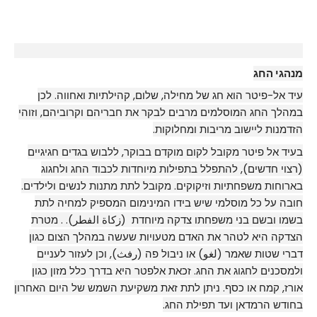
מנהגי החג
עיד אל-פיטר הוא חג של מחילה, שלום, קהילתיות ואחווה. לכן
במהלך החג המוסלמים מרבים לבקר את חבריהם וקרוביהם, וזוהי
הזדמנות ליישוב מריבות ומחלוקות.
בעיד אל פיטר מקובל לקום מוקדם בבוקר, ללבוש בגדים חגיגיים
(רצוי חדשים), להתפלל בתפילות מיוחדות לכבוד החג ולחגוג
בארוחות משפחתיות וזיקוקים. מקובל לתת מתנות לנשים ולילדים.
חובה על כל מוסלמי שיש בידו המינימום המספיק למחיה לתת
בשמו ובשם בני משפחתו צדקה מיוחדת (زكاة الفطر). . מטרת
הצדקה היא לטהר את האדם מטעויות שעשה במהלך הצום כגון
דברי שטות שאמר (لغو) או ניבול פה (رفث), וכן לעזור לעניים
ולמסכנים לחגוג את החג. זכאת אלפטר היא בדרך כלל מזון כגון
אורז, קמח או כסף. ניתן לתת זאת משקיעת השמש של היום האחרון
בחודש הרמדאן ועד תפילת החג.