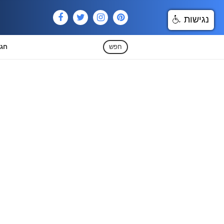
נגישות
חפש
חגי