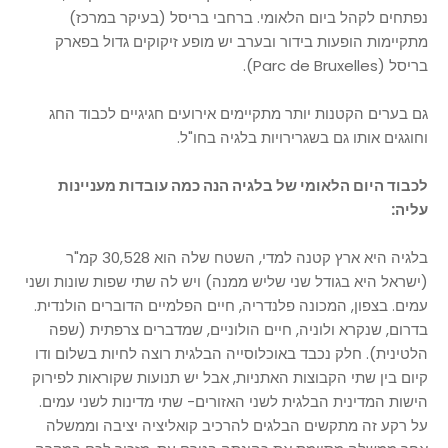
נפתחים לקהל ביום הלאומי. ברחבי בריסל (בעיקר במרכז)
מתקיימות הופעות בידור ובערב יש מופע זיקוקים גדול בפארק
בריסל (Parc de Bruxelles).
גם בערים הקטנות יותר מתקיימים אירועים חגיגיים לכבוד החג
וחוגגים אותו גם בשגרירויות בלגיה בחו"ל.
לכבוד היום הלאומי של בלגיה הנה כמה עובדות מעניינות
עליה:
בלגיה היא ארץ קטנה למדי, השטח שלה הוא 30,528 קמ"ר
(ישראל היא בגודל שני שליש ממנה) ויש לה שתי שפות שונות ושני
עמים. בצפון, המכונה פלנדריה, חיים הפלמיים הדוברים הולנדית.
בדרום, שנקרא ולוניה, חיים הולוניים, שמדברים צרפתית (שפה
הלטינית). חלק נכבד באוכלוסייה הבלגית רוצה לחיות בשלום ודו
קיום בין שתי הקבוצות האתניות, אבל יש תנועות שקוראות לפירוק
הישות המדינית הבלגית לשני האזורים- שתי מדינות לשני עמים.
על רקע זה מתקשים הבלגים להרכיב קואליציה יציבה וממשלה