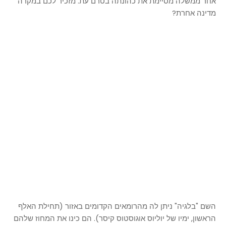
אחר ממשלה מסיימת את כהונתה בטרם עת. מזכיר לכם במקרה
מדינה אחרת?
השם "בלגיה" ניתן לה מהרומאים הקדומים באזור (תחילת האלף
הראשון, ימיו של יוליוס אוגוסטוס קיסר). הם כינו את המחוז שלהם