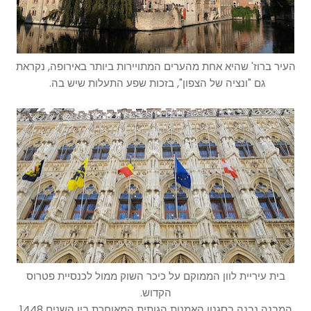
העיר ברוז' שהיא אחת מהערים המתויירות ביותר באירופה, נקראת
גם "ונציה של הצפון", בזכות שפע התעלות שיש בה.
בית עיריית לוון הממוקם על כיכר השוק ממול לכנסיית פטרוס
הקדוש.
המבנה נבנה בסגנון האמנות הגותית המאוחרת בין השנים 1448