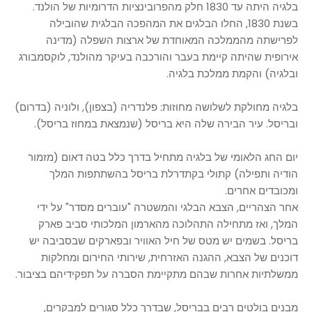
בלגיה היתה עד 1830 חלק מהפרובינציות הדרומיות של הולנד.
בשנת 1830, החלו הבלגים את המהפכה הבלגית שהובילה
לפרישתה מהממלכה המאוחדת של ארצות השפלה (מדינה
אירופית שהיתה קיימת בעבר והורכבה בעיקר מהולנד, לוקסמבורג
ובלגיה) והקמת ממלכת בלגיה.
בלגיה מחולקת לשלושה מחוזות: פלנדריה (בצפון), ולוניה (בדרום)
ובריסל. עיר הבירה שלה היא בריסל (שנמצאת במחוז בריסל).
יום החג הלאומי של בלגיה מתחיל בדרך כלל בטה דאום (מזמור
הודיה ותפילה) קתולי בקתדרלת בריסל בהשתתפות המלך
ומכובדים אחרים.
אחר הצהריים, הצבא הבלגי והמשטרה "עוברים מסדר" על ידי
המלך, ואז מתחילה התהלוכה מהארמון המלכותי סביב פארק
בריסל. בשמים יש מטס של חיל האוויר ובפארקים שבסביבה יש
דוכנים של הצבא, ההגנה האזרחית, שירותי החירום ומחלקות
ממשלתיות אחרות שבהם מתקיימת הסברה על תפקידיהם בציבור.
מבנים בולטים רבים בבריסל, שבדרך כלל סגורים למבקרים,