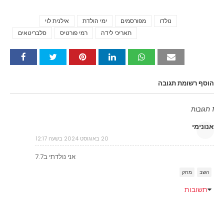
נולדו
מפורסמים
ימי הולדת
אילנית לוי
Tags
תאריכי לידה
רמי פורטיס
סלבריטאים
הוסף רשומת תגובה
1 תגובות
אנונימי
20 באוגוסט 2024 בשעה 12:17
אני נולדתי ב7.7
השב
מחק
תשובות