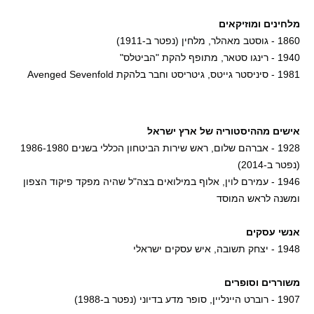
מלחינים ומוזיקאים
1860 - גוסטב מאהלר, מלחין (נפטר ב-1911)
1940 - רינגו סטאר, מתופף להקת "הביטלס"
1981 - סיניסטר גייטס, גיטריסט וחבר בלהקת Avenged Sevenfold
אישים מההיסטוריה של ארץ ישראל
1928 - אברהם שלום, ראש שירות הביטחון הכללי בשנים 1986-1980
(נפטר ב-2014)
1946 - עמירם לוין, אלוף במילואים בצה"ל שהיה מפקד פיקוד הצפון
ומשנה לראש המוסד
אנשי עסקים
1948 - יצחק תשובה, איש עסקים ישראלי
משוררים וסופרים
1907 - רוברט היינליין, סופר מדע בדיוני (נפטר ב-1988)