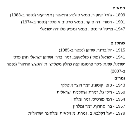
במאים
1899 - ג'ורג' קיוקור, במאי קולנוע ותיאטרון אמריקאי (נפטר ב-1983)
1901 - ויטוריו דה סיקה, במאי סרטים איטלקי (נפטר ב-1974)
1947- מייקל גרינספן, במאי ומפיק טלויזיה ישראלי
שחקנים
1915 - יול ברינר, שחקן (נפטר ב-1985)
1941 - ישראל (פולי) פוליאקוב, זמר, בדרן ושחקן ישראלי חתן פרס
ישראל, שאת עיקר פרסומו קנה כחלק משלישיית "הגשש החיוור" (נפטר
ב-2007)
זמרים
1943 - טוטו קוטוניו, זמר ויוצר איטלקי
1950 - ריקי גל, זמרת ושחקנית ישראלית
1954 - רמי פורטיס, זמר ומלחין
1957 - ברי סחרוף, זמר ומלחין
1979 - יעל דקלבאום, זמרת, מוזיקאית ומלחינה ישראלית