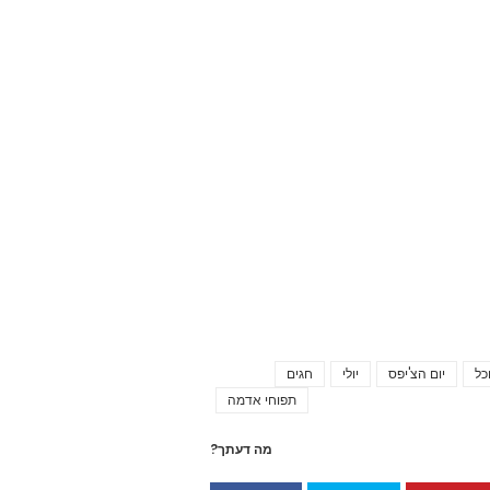
כל
יום הצ'יפס
יולי
חגים
Tags
תפוחי אדמה
מה דעתך?