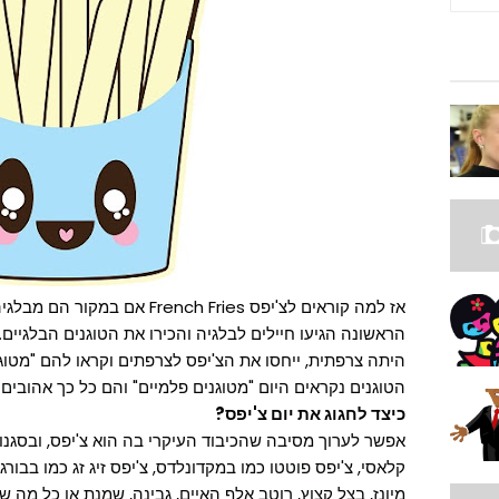
אז למה קוראים לצ'יפס ench Fries
הראשונה הגיעו חיילים לבלגיה והכירו את הטוגנים הבלגי
היתה צרפתית, ייחסו את הצ'יפס לצרפתים וקראו להם "מטוגנ
הטוגנים נקראים היום "מטוגנים פלמיים" והם כל כך אהובים
כיצד לחגוג את יום צ'יפס?
אפשר לערוך מסיבה שהכיבוד העיקרי בה הוא צ'יפס, ובסגנונו
קלאסי, צ'יפס פוטטו כמו במקדונלדס, צ'יפס זיג זג כמו בבורג
מיונז, בצל קצוץ, רוטב אלף האיים, גבינה, שמנת או כל מה 