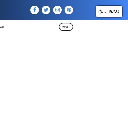
נגישות
חפש
חגי