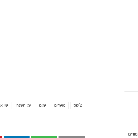
צ'יפס
מועדים
ימים
ימי השנה
ימי או
מודים