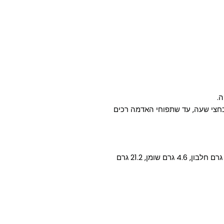
.
כחצי שעה, עד שתפוחי האדמה רכים
בתפוח אדמה אפוי בשמן אחד (100 גרם) יש 136 קלוריות, 2 גרם חלבון, 4.6 גרם שומן, 21.2 גרם