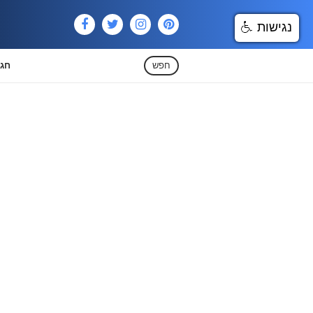
נגישות
חפש
חגי