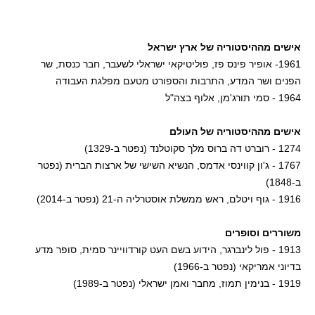
אישים מההיסטוריה של ארץ ישראל
1961- אופיר פינס פז, פוליטיקאי ישראלי לשעבר, חבר כנסת, שר
הפנים ושר המדע, התרבות והספורט מטעם מפלגת העבודה
1964 - סמי תורג'מן, אלוף בצה"ל
אישים מההיסטוריה של העולם
1274 - רוברט דה ברוס מלך סקוטלנד (נפטר ב-1329)
1767 - ג'ון קווינסי אדמס, הנשיא השישי של ארצות הברית (נפטר
ב-1848)
1916 - גוף ויטלם, ראש ממשלת אוסטרליה ה-21 (נפטר ב-2014)
משוררים וסופרים
1913 - פול לינברגר, הידוע בשם העט קורדוויינר סמית, סופר מדע
בדיוני אמריקאי (נפטר ב-1966)
1919 - בנימין תמוז, מחבר ואמן ישראלי (נפטר ב-1989)