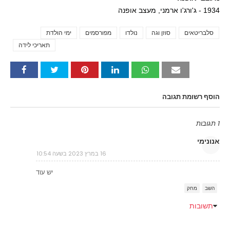
1934 - ג'ורג'ו ארמני, מעצב אופנה
סלבריטאים
סוזן וגה
נולדו
מפורסמים
ימי הולדת
Tags
תאריכי לידה
הוסף רשומת תגובה
1 תגובות
אנונימי
16 במרץ 2023 בשעה 10:54
יש עוד
השב
מחק
תשובות