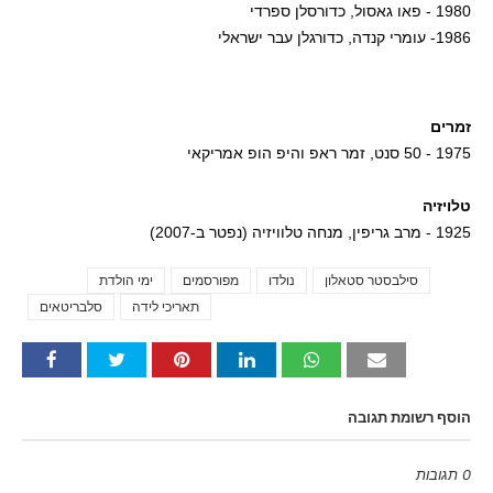
1980 - פאו גאסול, כדורסלן ספרדי
1986- עומרי קנדה, כדורגלן עבר ישראלי
זמרים
1975 - 50 סנט, זמר ראפ והיפ הופ אמריקאי
טלויזיה
1925 - מרב גריפין, מנחה טלוויזיה (נפטר ב-2007)
סילבסטר סטאלון
נולדו
מפורסמים
ימי הולדת
Tags
תאריכי לידה
סלבריטאים
הוסף רשומת תגובה
0 תגובות