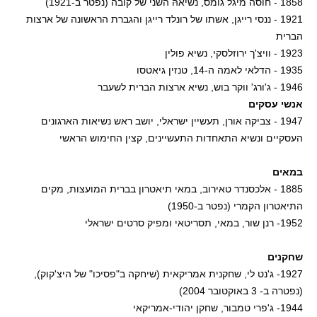
1858 - חוסה מיגל גומס, נשיאהּ השני של קובה (נפטר ב-1921)
1921 - ננסי רייגן, אשתו של רונלד רייגן והגברת הראשונה של ארצות
הברית
1923 - וויצ'ך ירוזלסקי, נשיא פולין
1935 - הדלאי לאמה ה-14, טנזין גיאטסו
1946 - ג'ורג' ווקר בוש, נשיא ארצות הברית לשעבר
אנשי עסקים
1947 - צביקה אורן, תעשיין ישראלי, יושב ראש נשיאות הארגונים
העסקיים ונשיא התאחדות התעשיינים, קצין החימוש הראשי
במאים
1885 - אלכסנדר טאירוב, במאי תיאטרון בברית המועצות, מקים
התיאטרון הקמרי (נפטר ב-1950)
1952- רנן שור, במאי, תסריטאי ומפיק סרטים ישראלי
שחקנים
1927- ג'נט לי, שחקנית אמריקאית (שיחקה ב"פסיכו" של היצ'קוק),
(נפטרה ב- 3 באוקטובר 2004)
1944- ג'פרי טמבור, שחקן יהודי-אמריקאי