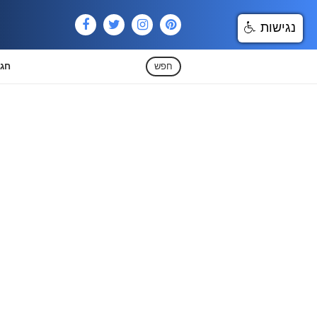
נגישות
חפש
חגי