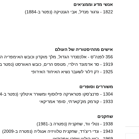
אנשי מדע וממציאים
1822 - גרגור מנדל, אבי הגנטיקה (נפטר ב-1884)
אישים מההיסטוריה של העולם
356 לפנה"ס - אלכסנדר הגדול, מלך מוקדון וכובש האימפריה הפרסית (מת ב-323 לפנה"ס)
1919 - סר אדמונד הילרי, מטפס הרים, כובש האוורסט (נפטר ב-2008)
1925 - ז'ק דלור לשעבר נשיא האיחוד האירופי
משוררים וסופרים
1304 - פרנצ'סקו פטרארקה פילוסוף ומשורר איטלקי (נפטר ב-1374)
1933 - קורמק מק'קארתי, סופר אמריקאי
שחקנים
1938 - נטלי ווד, שחקנית (נפטרה ב-1981)
1943 - ונדי ריצ'רד, שחקנית טלוויזיה אנגליה (נפטרה ב-2009)
1969 - ג'וש הולווי שחקן אמריקאי