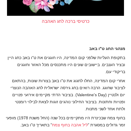
כרטיסי ברכה לחג האהבה
מנהגי החג ט"ו באב
בתקופת העליות שלפני קום המדינה, היו חוגגים את ט"ו באב כחג היין
ובציר הענבים. ביישובים שונים היו מתכנסים מכל האזור וחוגגים
בריקודי עם.
אחרי קום המדינה, החלו לחגוג את ט"ו באב בצורות שונות, בהתאם
לציבור שחוגג. הרבה רואים בחג גירסה ישראלית לחג האהבה הנוצרי
יום ולנטיין (Valentine's Day). בציבור הדתי מקיימים אירועי פנויים
ופנויות וחתונות. בציבור החילוני נוהגים זוגות לצאת לבילוי רומנטי
ולתת אחד לשני מתנות.
בחוף צמח שבכינרת היו מתקיימים בכל שנה (החל משנת 1978) מופעי
זמר גדולים במסגרת "
ליל אהבה בחוף צמח
" בתאריך ט"ו באב.