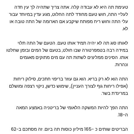
טעימת תה היא לא עבודה קלה. אתה צריך שתהיה לך עין חדה
לעליי התה, חוש טעם מחודד לתה החלוט, מגע עדין במיוחד עבור
עלי התה וחוש ריח מפותח שיקבע אם הארומה של התה טובה או
לא.
לאותו סוג תה לא יהיה תמיד אותו טעם. הטעם של התה תלוי
במידה רבה בטמפרטורה שבו חולט, בטעם של המים ובזמן שחלטו
אותו. הסינים ממליצים לשתות תה עם מים מתוקים מאגמים
ונהרות.
התה הוא לא רק בריא. הוא גם עוזר בריפוי חתכים, סילוק ריחות
(אפילו ריחות גוף לצורך העניין), שימוש כדשן, ניקוי רצפה ומושלם
במרינדת בשר.
התה הפך להיות המשקה הלאומי של בריטניה באמצע המאה
ה-18.
הבריטים שותים כ -165 מיליון כוסות תה ביום. זה מסתכם ב-62