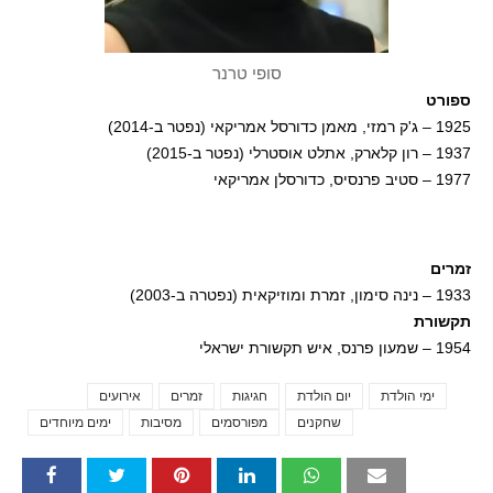
סופי טרנר
ספורט
1925 – ג'ק רמזי, מאמן כדורסל אמריקאי (נפטר ב-2014)
1937 – רון קלארק, אתלט אוסטרלי (נפטר ב-2015)
1977 – סטיב פרנסיס, כדורסלן אמריקאי
זמרים
1933 – נינה סימון, זמרת ומוזיקאית (נפטרה ב-2003)
תקשורת
1954 – שמעון פרנס, איש תקשורת ישראלי
ימי הולדת
יום הולדת
חגיגות
זמרים
אירועים
Tags
שחקנים
מפורסמים
מסיבות
ימים מיוחדים