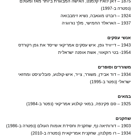
1875 – ז'אן לואיז קלמנט, האישה המבוגרת ביותר מאז ומעולם
(נפטרה ב-1997)
1924 – רוברט מוגאבה, נשיא זימבבואה
1937 – האראלד החמישי, מלך נורווגיה
אנשי עסקים
1943 – דייוויד גפן, איש עסקים אמריקאי שייסד את גפן רקורדס
1954- בטי רוקאווי, אשת אופנה ישראלית
משוררים וסופרים
1934 – דוד אבידן, משורר, צייר, איש-קולנוע, פובליציסט ומחזאי
ישראלי (נפטר ב-1995)
במאים
1925 – סם פקינפה, במאי קולנוע אמריקאי (נפטר ב-1984)
שחקנים
1903 – דורותיאה נף, שחקנית וחסידת אומות העולם (נפטרה ב-1986)
1934 – רו מקלנהן, שחקנית אמריקאית (נפטרה ב-2010)