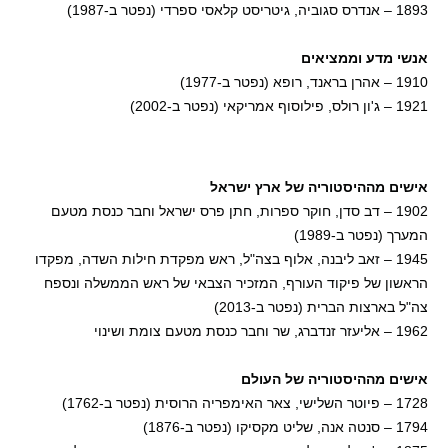
1893 – אנדרס סגוביה, גיטריסט קלאסי ספרדי (נפטר ב-1987)
אנשי מדע וממציאים
1910 – אהרן בראנד, רופא (נפטר ב-1977)
1921 – ג'ון רולס, פילוסוף אמריקאי (נפטר ב-2002)
אישים מההיסטוריה של ארץ ישראל
1902 – דב סדן, חוקר ספרות, חתן פרס ישראל וחבר כנסת מטעם
המערך (נפטר ב-1989)
1945 – זאב ליבנה, אלוף בצה"ל, ראש מפקדת חילות השדה, מפקדו
הראשון של פיקוד העורף, המזכיר הצבאי של ראש הממשלה ונספח
צה"ל בארצות הברית (נפטר ב-2013)
1962 – אליעזר זנדברג, שר וחבר כנסת מטעם צומת ושינוי
אישים מההיסטוריה של העולם
1728 – פיוטר השלישי, צאר האימפריה הרוסית (נפטר ב-1762)
1794 – סנטה אנה, שליט מקסיקו (נפטר ב-1876)