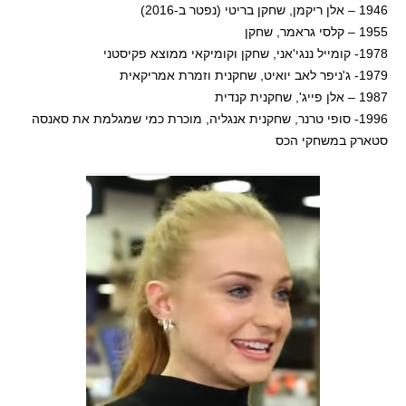
1946 – אלן ריקמן, שחקן בריטי (נפטר ב-2016)
1955 – קלסי גראמר, שחקן
1978- קומייל ננגי'אני, שחקן וקומיקאי ממוצא פקיסטני
1979- ג'ניפר לאב יואיט, שחקנית וזמרת אמריקאית
1987 – אלן פייג', שחקנית קנדית
1996- סופי טרנר, שחקנית אנגליה, מוכרת כמי שמגלמת את סאנסה
סטארק במשחקי הכס