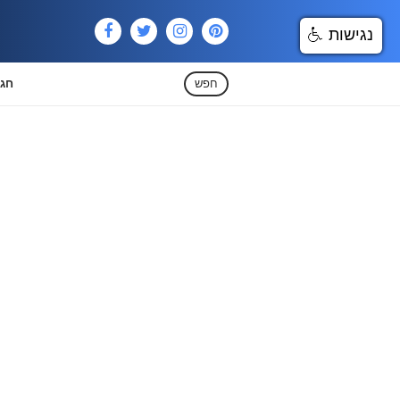
נגישות
חפש
חגי