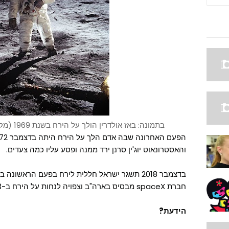
בתמונה: באז אולדרין הולך על הירח בשנת 1969 (מקור התמונה: ויקיפדיה, נחלת הכלל)
והאסטרונאוט יוג'ין סרנן ירד ממנה ופסע עליו כמה צעדים.
בדצמבר 2018 תשגר ישראל חללית לירח בפעם הראשונ
חברת spaceX מבסיס בארה"ב וצפויה לנחות על הירח ב-13 בפברואר 2019.
הידעת?