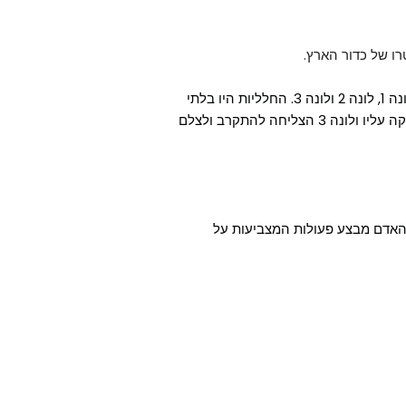
ו של כדור הארץ.
ב-1959 שיגרה ברית המועצות שלוש חלליות לחקר הירח: לונה 1, לונה 2 ולונה 3. החלליות היו בלתי
מאוישות. לונה 1 הצליחה להגיע רק קרוב אליו, לונה 2 התרסקה עליו ולונה 3 הצליחה להתקרב ולצלם
האדם מבצע פעולות המצביעות על