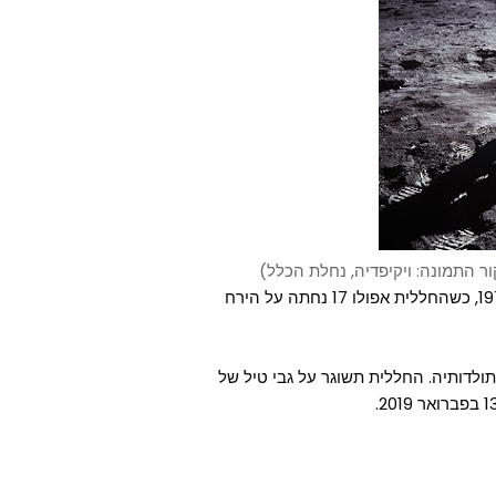
הפעם האחרונה שבה אדם הלך על הירח היתה בדצמבר 1972, כשהחללית אפולו 17 נחתה על הירח
ה בתולדותיה. החללית תשוגר על גבי טיל של