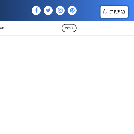
נגישות
חפש
חגי