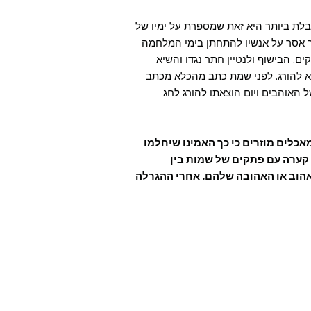
לת ביותר היא זאת שמספרת על ימיו של
ירה. קלאודיוס האכזר אסר על אנשיו להתחתן בימי המלחמה
ם. הבישוף ולנטיין חתר נגדו והשיא
 נתפס ונכלא וב-14 בפברואר הוצא להורג. לפני שמת כתב מהכלא מכתב
ל האוהבים ויום הוצאתו להורג לחג
אכלים מוזרים כי כך האמינו שיחלמו
 קערה עם פתקים של שמות בין
האהוב או האהובה שלהם. אחרי ההגרלה