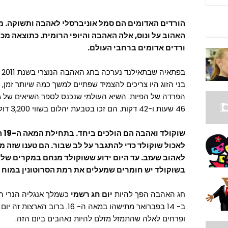
הורדים האדומים
הם סמל אוניברסלי לאהבה ותשוקה. מ
האהוב על ונוס, אלה האהבה והיופי הרומית. כתוצאה מכ
ורדים אדומים ברחבי העולם.
בפתאיה שבתאילנד נערכה בחג האהבה הנוצרי בשנת 2011
בני הזוג היו צריכים להצמיד שפתיים למשך כמה שיותר זמן, 
הפרדה של הפיות. השיא העולמי שנכנס לספר השיאים של גי
46 שעות ו-42 דקות. הם זכו בטבעת יהלום בשווי 3,200 דולר.
שוקולד ואהבה
הם
לאכול שוקולד כדי להתגבר על לב שבור. הם טענו שזה 
לאהוב שעזב. עד היום ידוע ששוקולד מנחם במקרים של פ
בשוקולד יש חומרים שמעלים את רמת הסרוטונין במוח
חג האהבה הפך להיות
יום חג רשמי
כשמלך אנגליה הנרי השב
ב- 14 בפברואר מתישהו במאה ה- 16.
ופרחים לאלה שהתמזל מזלם להיות נאהבים ביום הזה.