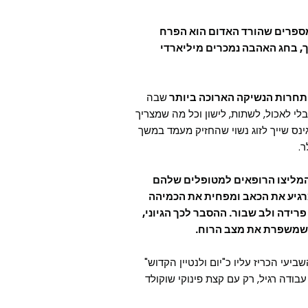
ספרים שהורד האדום הוא הפרח
ך, בחג האהבה נמכרים מיליארדי
תחרות הנשיקה הארוכה ביותר
שבה
בלי לאכול, לשתות, לישון וכל מה שמצריך
נס שייך לזוג נשוי שהחזיק מעמד במשך
 הולכים ביחד. בתחילת המאה ה-19 המליצו הרופאים למטופלים שלהם
מרגיע את הכאב ומפחית את הכמיהה
רידה ולב שבור. ההסבר לכך הגיוני,
 שמשפרת את מצב הרוח.
יעי הכריז עליו כ"יום ולנטיין הקדוש"
 ברוב הארצות זה יום עבודה רגיל, רק עם קצת פינוקי שוקולד