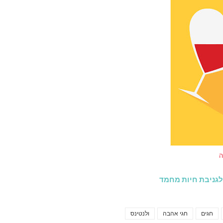
ה
לגניבת חיות מחמד
חגים
חגי אהבה
ולנטינס
Tags