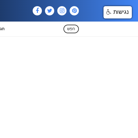
נגישות
חפש
חגי