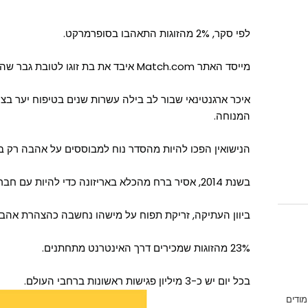
לפי סקר, 2% מהזוגות התאהבו בסופרמרקט.
מייסד האתר Match.com איבד את בת זוגו לטובת גבר שהיא פגשה באתר match.com.
איכר ארגנטינאי שבור לב בילה עשרות שנים בטיפוח יער בצ
המנוחה.
הנישואין הפכו להיות מהסדר נוח למבוססים על אהבה רק במא
בשנת 2014, אסיר ברח מהכלא באריזונה כדי להיות עם חברה שלו בולנטיינס דיי.
ביוון העתיקה, זריקת תפוח על מישהו נחשבה כהצהרת אהבה
23% מהזוגות שמכירים דרך האינטרנט מתחתנים.
בכל יום יש כ-3 מיליון פגישות ראשונות ברחבי העולם.
מודים