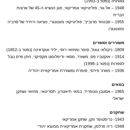
גאורגיה (נפטר ב-1993)
1948 – אל גור, פוליטיקאי אמריקאי, סגן הנשיא ה-45 של ארצות
הברית
1955 – סבטוזר מרוביץ', פוליטיקאי מונטנגרי, נשיאה היחיד של סרביה
ומונטנגרו
משוררים וסופרים
1809- ניקולאי גוגול, סופר ומחזאי רוסי, יליד אוקראינה (נפטר ב-1852)
1914 – אוקטביו פס, משורר, מסאי ודיפלומט מקסיקני, חתן פרס נובל
לספרות (נפטר ב-1998)
1936 – מארג' פירסי, סופרת ומשוררת אמריקאית-יהודיה
במאים
1965 – אסטבן גוטפריד, במאי תיאטרון, תסריטאי, מחזאי ושחקן
ישראלי
שחקנים
1943- כריסטופר ווקן, שחקן אמריקאי
1948- ריה פרלמן, שחקנית אמריקאית ממוצא יהודי