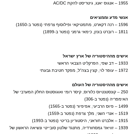
1955 – אנגוס יאנג, גיטריסט להקת AC/DC
אנשי מדע וממציאים
1596 – רנה דקארט, מתמטיקאי ופילוסוף צרפתי (נפטר ב-1650)
1811 – רוברט בונזן, כימאי גרמני (נפטר ב-1899)
אישים מההיסטוריה של ארץ ישראל
1933 – דב שפי, הפרקליט הצבאי הראשי
1972 – עופר לוי, קצין בצה"ל, מפקד חטיבת גבעתי
אישים מההיסטוריה של העולם
250 – קונסטנטיוס כלורוס, קיסר רומי ואוגוסטוס החלק המערבי של
האימפריה (נפטר ב-306)
1499 – פיוס הרביעי, אפיפיור (נפטר ב-1565)
1519 – אנרי השני, מלך צרפת (נפטר ב-1559)
1915 – אלברט חוראני, היסטוריון בריטי (נפטר ב-1993)
1939 – זוויאד גמסחורדיה, מתנגד שלטון סובייטי ונשיאה הראשון של