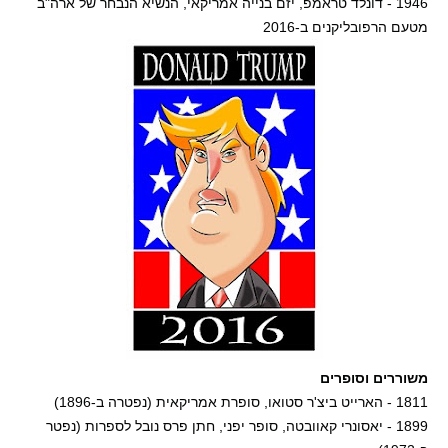
1946 - דונלד טראמפ, יזם בנייה אמריקאי, הנשיא הנבחר של ארה"ב
מטעם הרפובליקנים ב-2016
משוררים וסופרים
1811 - הארייט ביצ'ר סטואו, סופרת אמריקאית (נפטרה ב-1896)
1899 - יאסונרי קאוובטה, סופר יפני, חתן פרס נובל לספרות (נפטר