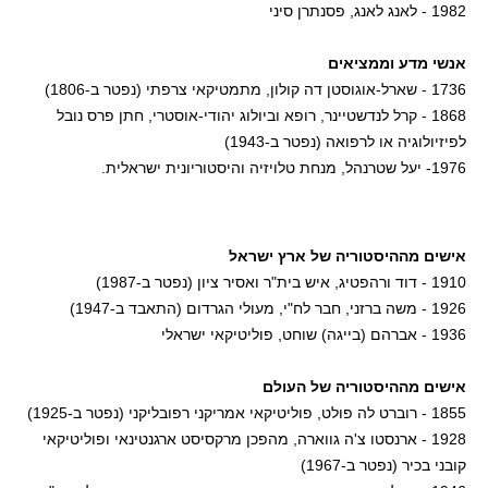
1982 - לאנג לאנג, פסנתרן סיני
אנשי מדע וממציאים
1736 - שארל-אוגוסטן דה קולון, מתמטיקאי צרפתי (נפטר ב-1806)
1868 - קרל לנדשטיינר, רופא וביולוג יהודי-אוסטרי, חתן פרס נובל
לפיזיולוגיה או לרפואה (נפטר ב-1943)
1976- יעל שטרנהל, מנחת טלויזיה והיסטוריונית ישראלית.
אישים מההיסטוריה של ארץ ישראל
1910 - דוד ורהפטיג, איש בית"ר ואסיר ציון (נפטר ב-1987)
1926 - משה ברזני, חבר לח"י, מעולי הגרדום (התאבד ב-1947)
1936 - אברהם (בייגה) שוחט, פוליטיקאי ישראלי
אישים מההיסטוריה של העולם
1855 - רוברט לה פולט, פוליטיקאי אמריקני רפובליקני (נפטר ב-1925)
1928 - ארנסטו צ'ה גווארה, מהפכן מרקסיסט ארגנטינאי ופוליטיקאי
קובני בכיר (נפטר ב-1967)