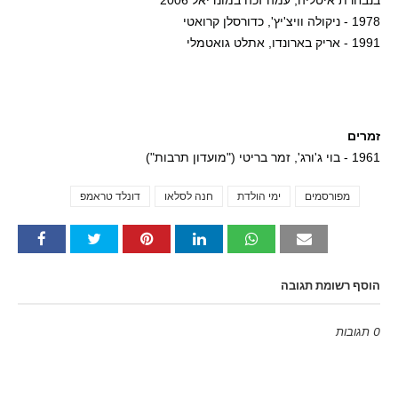
בנבחרת איטליה, עמה זכה במונדיאל 2006
1978 - ניקולה וויצ'יץ', כדורסלן קרואטי
1991 - אריק בארונדו, אתלט גואטמלי
זמרים
1961 - בוי ג'ורג', זמר בריטי ("מועדון תרבות")
מפורסמים
ימי הולדת
חנה לסלאו
דונלד טראמפ
Tags
הוסף רשומת תגובה
0 תגובות
Emoji