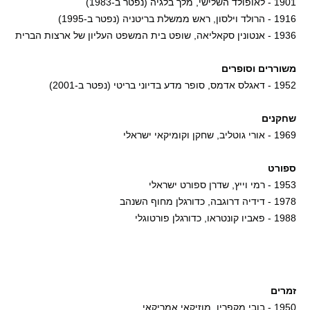
1901 - לאופולד השלישי, מלך בלגיה (נפטר ב-1983)
1916 - הרולד וילסון, ראש ממשלת בריטניה (נפטר ב-1995)
1936 - אנטונין סקאליאה, שופט בית המשפט העליון של ארצות הברית
משוררים וסופרים
1952 - דאגלס אדמס, סופר מדע בדיוני בריטי (נפטר ב-2001)
שחקנים
1969 - אורי גוטליב, שחקן וקומיקאי ישראלי
ספורט
1953 - רמי וייץ, שדרן ספורט ישראלי
1978 - דידיה דרוגבה, כדורגלן מחוף השנהב
1988 - פאביו קונטראו, כדורגלן פורטוגלי
זמרים
1950 - בובי מקפרין, מוזיקאי אמריקאי