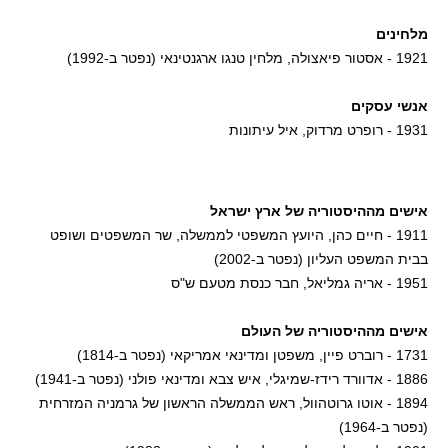
מלחינים
1921 - אסטור פיאצולה, מלחין טנגו ארגנטינאי (נפטר ב-1992)
אנשי עסקים
1931 - רופרט מרדוק, איל עיתונות
אישים מההיסטוריה של ארץ ישראל
1911 - חיים כהן, היועץ המשפטי לממשלה, שר המשפטים ושופט
בבית המשפט העליון (נפטר ב-2002)
1951 - אריה גמליאל, חבר כנסת מטעם ש"ס
אישים מההיסטוריה של העולם
1731 - רוברט פיין, משפטן ומדינאי אמריקאי (נפטר ב-1814)
1886 - אדוורד רידז-שמיגלי, איש צבא ומדינאי פולני (נפטר ב-1941)
1894 - אוטו גרוטהוול, ראש הממשלה הראשון של גרמניה המזרחית
(נפטר ב-1964)