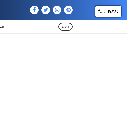
נגישות
חפש
חגי