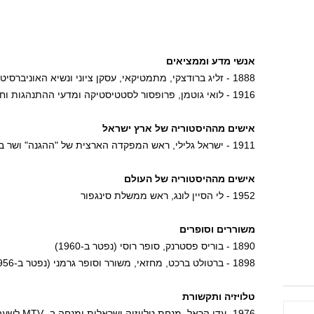
אנשי מדע וממציאים
1888 - זליג ברודצקי, מתמטיקאי, עסקן ציוני ונשיא האוניברסיטה העברית (נפטר ב-1954)
1916 - לואי גוטמן, פרופסור לסטטיסטיקה ומדעי ההתנהגות וחתן פרס ישראל (נפטר ב-1987)
אישים מההיסטוריה של ארץ ישראל
1911 - ישראל גלילי, ראש המפקדה הארצית של "ההגנה" ושר בממשלת ישראל (נפטר ב-1986)
אישים מההיסטוריה של העולם
1952 - לי הסיין לונג, ראש ממשלת סינגפור
משוררים וסופרים
1890 - בוריס פסטרנק, סופר רוסי (נפטר ב-1960)
1898 - ברטולט ברכט, מחזאי, משורר וסופר גרמני (נפטר ב-1956)
טלויזיה ותקשורת
1976- עדן הראל, מנחת טלויזיה ישראלית ומנחה ב- MTV לשעבר