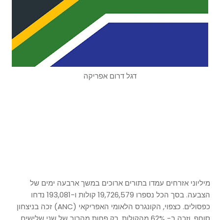
דגל דרום אפריקה
מיליוני אזרחים עמדו בתורים ארוכים במשך ארבעה ימים של
הצבעה. בסך הכל נספרו 19,726,579 קולות ו-193,081 נדחו
כפסולים. כצפוי, הקונגרס הלאומי האפריקאי (ANC) זכה בניצחון
סוחף, וזכה ב- 62% מהקולות, רק פחות מהרוב של שני שלישים