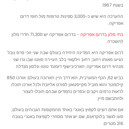
בשנת 1967.
ההערכה היא שיש כ-3,000 ספינות טרופות מול חופי דרום
אפריקה.
בתי מלון בדרום אפריקה
- בדרום אפריקה יש 71,300 חדרי מלון
להשכרה.
דרום אפריקה היא המדינה היחידה בעולם שבה שני זוכי פרס נובל
הגיעו מאותו רחוב: רחוב וילקאזי בלב העיירה סווטו שבו גרו שני
מנהיגי דרום אפריקה; הארכיבישוף דזמונד טוטו ונלסון מנדלה
כביש 62, הכף המערבית, הוא דרך היין הארוכה בעולם: אורכו 850
קילומטר והוא מוביל מקייפטאון לפורט אליזבת ולכל אורכו תוכלו
לראות כרמים ויקבים וכפרים נחמדים שבהם תוכלו לעצור
ולהתבשם מיין.
אם אתם רוצים לקפוץ באנג'י באחד מהמקומות הגבוהים בעולם,
סעו לגשר בלוקראנס, שם יש אתר מסחרי לקפיצת באנג'י בגובה
216 מטרים.