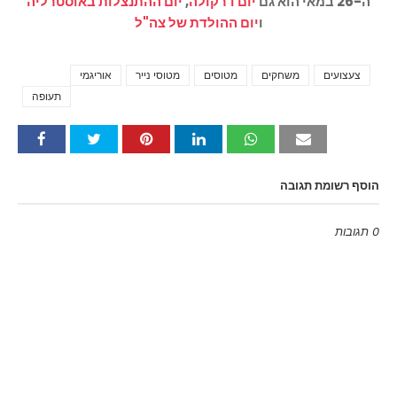
ה-26 במאי הוא גם
יום דרקולה
,
יום ההתנצלות באוסטרליה
ו
יום ההולדת של צה"ל
צעצועים
משחקים
מטוסים
מטוסי נייר
אוריגמי
Tags
תעופה
הוסף רשומת תגובה
0 תגובות
Emoji