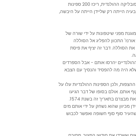
נסיך אורנז', שנקרא גם וילם השתקן ונחשב למייסדה של הרפובליקה ההולנדית, ריכז 200 ספינות
הבעיה הייתה רק שליידן הייתה על היבשה,
גנת מפני שיטפונות על ידי שורה של
אורנז' התכוון להפליג אל הסוללה
את הסוללה. דבר זה יציף את פיסת
ה.
הולנדיים יהרסו אותם - אבל הספרדים
שלא היה מה להפסיד והנסיך עם הצבא
הצפות, ולכן הספינות ההולנדיות עלו על
ף אותם. אולם בסופו של דבר הגיעו
אוניות הסיוע לליידן. הספרדים נבהלו מהמים העולים ונטשו את מבצרם בתאריך זה בשנת 1574.
ן מכיוון שהוא נשחק על ידי אותם מים
שהעיר סוף סוף חשופה ואפשר לכבוש
שים ששרדו את חודשי המצור, מתוכם