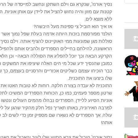
קטנות עם מזון והיה נחוש להציל את ליידן עם אותן אוניות. 
ללא מוצא לים.
אז איך הוא הוביל צי ספינות מעל היבשה?
הולנד מפורסמת בזכות היותה אדמה בעלת שפל נמוך אשר מו
סוללות מגן שמונעות ממי האוקיינוס להציף אותה. וילם נסיך 
הראשונה, להילחם בחיילים הספרדים ולהביס אותם ולהפיל 
הקרקע הבאה וכך יוכל להפליג את הסוללה הבאה- וכן הלא
כמובן שהנסיך ידע שכל מי הים האלה שיציפו את המשקים ה
כבר הוכיחו עצמם כשליטים אכזריים והרסניים בעצמם, כך 
שלו ביצעו את התוכנית.
התוכנית לא עבדה בצורה חלקה. רוחות לא טובות האטו את ה
שרטון מספר פעמים; כמו כן, הכוחות הספרדים המשיכו לתקו
למרבה האירוניה, באותו תאריך נפל חלק מהקיר שהגן על לייד
עולה. אך הספרדים לא נשארו שם מספיק זמן כדי לשים לב 
אותה!
נסיך אורנז' הוביל את צבא הסיוע שלו לעיר והאכיל את האנ