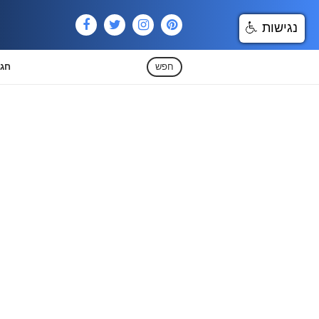
נגישות
חפש
חגי