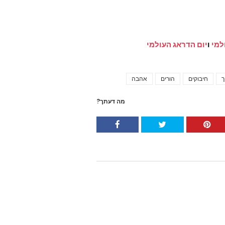
למי
ו
יום הדראג העולמי
ך
חיבוקים
הורים
אהבה
Tags
מה דעתך?