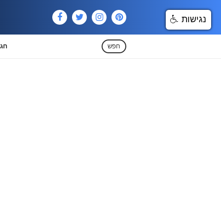
נגישות
חפש
חגי