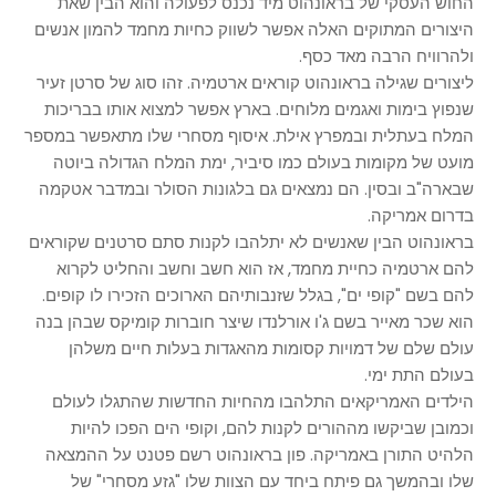
החוש העסקי של בראונהוט מיד נכנס לפעולה והוא הבין שאת
היצורים המתוקים האלה אפשר לשווק כחיות מחמד להמון אנשים
ולהרוויח הרבה מאד כסף.
ליצורים שגילה בראונהוט קוראים ארטמיה. זהו סוג של סרטן זעיר
שנפוץ בימות ואגמים מלוחים. בארץ אפשר למצוא אותו בבריכות
המלח בעתלית ובמפרץ אילת. איסוף מסחרי שלו מתאפשר במספר
מועט של מקומות בעולם כמו סיביר, ימת המלח הגדולה ביוטה
שבארה"ב ובסין. הם נמצאים גם בלגונות הסולר ובמדבר אטקמה
בדרום אמריקה.
בראונהוט הבין שאנשים לא יתלהבו לקנות סתם סרטנים שקוראים
להם ארטמיה כחיית מחמד, אז הוא חשב וחשב והחליט לקרוא
להם בשם "קופי ים", בגלל שזנבותיהם הארוכים הזכירו לו קופים.
הוא שכר מאייר בשם ג'ו אורלנדו שיצר חוברות קומיקס שבהן בנה
עולם שלם של דמויות קסומות מהאגדות בעלות חיים משלהן
בעולם התת ימי.
הילדים האמריקאים התלהבו מהחיות החדשות שהתגלו לעולם
וכמובן שביקשו מההורים לקנות להם, וקופי הים הפכו להיות
הלהיט התורן באמריקה. פון בראונהוט רשם פטנט על ההמצאה
שלו ובהמשך גם פיתח ביחד עם הצוות שלו "גזע מסחרי" של