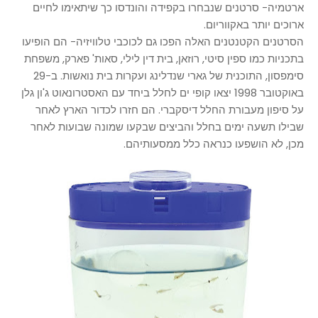
ארטמיה- סרטנים שנבחרו בקפידה והונדסו כך שיתאימו לחיים
ארוכים יותר באקווריום.
הסרטנים הקטנטנים האלה הפכו גם לכוכבי טלוויזיה- הם הופיעו
בתכניות כמו ספין סיטי, רוזאן, בית דין לילי, סאות' פארק, משפחת
סימפסון, התוכנית של גארי שנדלינג ועקרות בית נואשות. ב-29
באוקטובר 1998 יצאו קופי ים לחלל ביחד עם האסטרונאוט ג'ון גלן
על סיפון מעבורת החלל דיסקברי. הם חזרו לכדור הארץ לאחר
שבילו תשעה ימים בחלל והביצים שבקעו שמונה שבועות לאחר
מכן, לא הושפעו כנראה כלל ממסעותיהם.