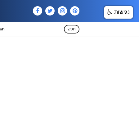
נגישות
חפש
חגי