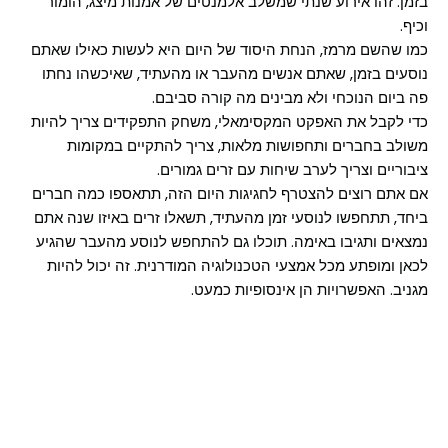
בזמן. זהו אירוע שנתי שמשלב אלמנטים של אמנות מיצג, הומור
וכיף.
כמו שהשם מרמז, הנחת היסוד של היום היא לעשות כאילו שאתם
נוסעים בזמן, שאתם אנשים מהעבר או מהעתיד, שאיכשהו נחתו
פה ביום הנוכחי ולא מבינים מה קורה סביבם.
כדי לקבל את האפקט המקסימאלי, משחק התפקידים צריך להיות
משולב בחברים ותחפושות מלאות, צריך להתקיים במקומות
ציבוריים וצריך לערב שיחות עם זרים גמורים.
אם אתם רוצים להצטרף לחגיגות היום הזה, תתאספו כמה חברים
ביחד, תתחפשו לנוסעי זמן מהעתיד, תשאלו זרים באיזו שנה אתם
נמצאים ותגיבו באימה. תוכלו גם להתחפש לנוסע מהעבר שהגיע
לכאן ומופתע מכל אמצעי הטכנולוגיה המודרנית. זה יכול להיות
מגניב. האפשרויות הן אינסופיות כמעט.