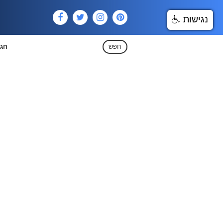
נגישות
חפש
חגי