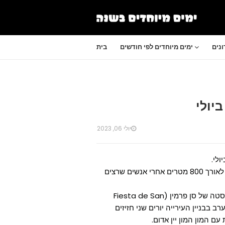
נים
ימים מיוחדים לפי חודשים
בית
יולי 06, 2023
האירוע: עשרות שוורים משוחררים לרחובות פמפלונה ורצים לאורך 800 מטרים אחרי אנשים שרצים
האירוע, שנקרא אנסיירו (encierro), מתקיים במסגרת הפייסטה של סן פרמין (Fiesta de San
 בשעה שש וחצי בערב בבניין העירייה יורים שני חזיזים
ם המון המון יין אדום.