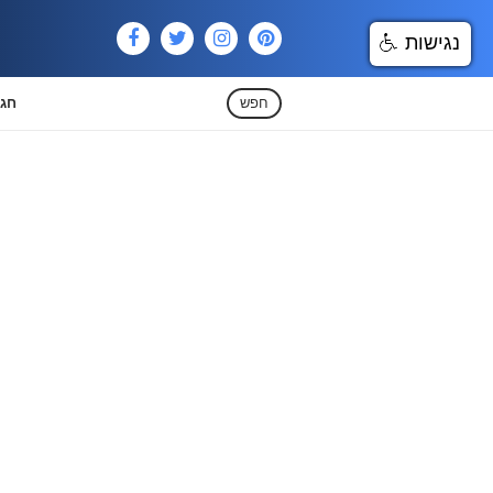
נגישות
חפש
חגי