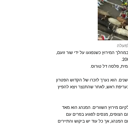
למעלה
 לפחות 16 משתתפים נהרגו במהלך המירוץ כשנפגעו על ידי שור זועם,
ית, פלסה דל טורוס.
פסטיבל בסן פרמין הוא מסורת עתיקה שהחלה לפני 400 שנים. הוא נערך לזכרו של הקדוש הפטרון
 בעריפת ראש, לאחר שהתנצר ויצא להפיץ
קיום מירוץ השוורים. המנהג הוא מאד
גם הצופים, מנסים לפגוע בפרים עם
 המנהג, אך כל עוד יש ביקוש והתיירים