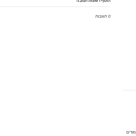
הוסף רשומת תגובה
0 תגובות
Emoji
מודים