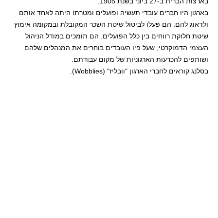
בארצות הברית ב-27 ביוני בשנת 1905.
בארגון היו חברים עובדי תעשיה ופועלים ומטרתו היתה לאחד אותם
ולדאוג להם. הם פעלו לביטול שיטת השכר המקובלת ובמקומה אימוץ
שיטת חלוקת רווחים בין כלל הפועלים. הם תומכים במודל הניהול
העצמי הדמוקרטי, שעל פיו העובדים בוחרים את המנהלים שלהם
ושותפים להכרעות הארגוניות של מקום עבודתם.
בסלנג קוראים לחברי הארגון "וובליז" (Wobblies).