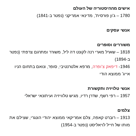
אישים מההיסטוריה של העולם
1780 – ג'ון פורסית', מדינאי אמריקני (נפטר ב-1841)
אנשי עסקים
משוררים וסופרים
1818 – שארל מארי רנה לקונט דה ליל, משורר ומתרגם צרפתי (נפטר
ב-1894)
1946-
דיפאק צ'ופרה
, מרפא אלטרנטיבי, סופר, ונואם בתחום הניו
אייג' ממוצא הודי
אנשי טלויזיה ותקשורת
1957 – רפי רשף, שדרן רדיו, מגיש טלוויזיה ועיתונאי ישראלי
צלמים
1913 – רוברט קאפה, צלם אמריקאי ממוצא יהודי הונגרי, שצילם את
מותו של חייל לויאליסט (נפטר ב-1954)