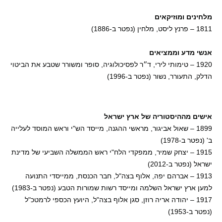
מלחינים ומוזיקאים
1811 – פרנץ ליסט, מלחין (נפטר ב-1886)
אנשי מדע וממציאים
1920 – טימותי לירי, ד״ר לפסיכולוגיה, סופר ומשורר שטבע את הביטוי
הדלק, התעורר, נשור (נפטר ב-1996)
אישים מההיסטוריה של ארץ ישראל
1899 – שאול אביגור, מראשי ההגנה, מייסד הש"י וראש המוסד לעלייה
ב' (נפטר ב-1978)
1915 – יצחק שמיר, ממפקדי הלח"י ראש הממשלה השביעי של מדינת
ישראל (נפטר ב-2012)
1913 – אברהם יפה, אלוף בצה"ל, חבר הכנסת, ממייסדי התנועה
למען ארץ ישראל השלמה ומייסד רשות שמורות הטבע (נפטר ב-1983)
1917 – יהודה אריה רוזן, סגן אלוף בצה"ל, היועץ הכספי לרמטכ"ל
(נפטר ב-1953)