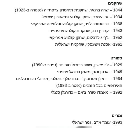
שחקנים
1844 – שרה ברנאר, שחקנית תיאטרון צרפתייה (נפטרה ב-1923)
1934 – גבי עמרני, שחקן קולנוע ותיאטרון ישראלי
1938 – כריסטופר לויד, שחקן קולנוע וטלוויזיה אמריקאי
1943 – קתרין דנב, שחקנית קולנוע צרפתייה
1952 – ג'ף גולדבלום, שחקן קולנוע אמריקאי
1961- אסנת וישינסקי, שחקנית ישראלית
ספורט
1929 – לב יאשין, שוער כדורגל סובייטי (נפטר ב-1990)
1949 – ארסן ונגר, מאמן כדורגל צרפתי
1964 – דראז'ן פטרוביץ' – כדורסלן יוגוסלבי, מגדולי הכדורסלנים
האירופאים בכל הזמנים (נפטר ב-1993)
1992 – מאמדו טורה צ'אם – כדורגלן סנגלי
זמרים
1993- עומר אדם, זמר ישראלי