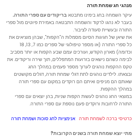
מנהגי חג שמחת תורה
עיקר השמחה בחג בימינו מתבטא
בריקודים עם ספרי התורה.
בעבר לא נהגו לרקוד והשמחה התבטאה באמירת פיוטים מול ספרי
התורה ובעשיית סעודה לציבור.
את שיאן של חגיגות הסיום מסמלות
ה"הקפות"
,
שבהן מוציאים את
כל ספרי התורה (או מספר טיפולוגי של ספרים כמו 7, 13, 18
וכדומה) מארון הקודש, ועורכים עמם שבע הקפות או יותר מסביב
לבימה כשהם נישאים בזרועות המתפללים, תוך שירה וריקודים. את
טקס ההקפות נוהגים לערוך מספר פעמים במהלך החג
ובצאתו.
לילדים נוהגים לתת דגלי שמחת תורה, דגלים מקושטים
שאותם הם מניפים ואיתם הם רוקדים במקום עם ספרי תורה
במהלך ההקפות.
במוצאי החג נוהגים לעשות הקפות שניות, בהן יוצאים עם ספרי
התורה לרחובות ורוקדים פעם נוספת עם ספרי התורה.
כרטיסי ברכה לשמחת תורה
אנימציות לחג סוכות ושמחת תורה
מתי יוצא שמחת תורה בשנים הקרובות?