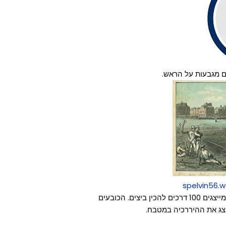
spelvin56.
בכובעי השף הגבוהים הלבנים המסורתיים יש 100 קפלים שמייצגים 100 דרכים להכין ביצים. הכובעים
ייצג את ההיררכיה במטבח.