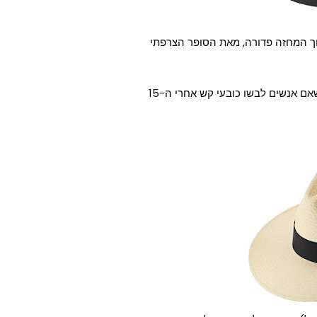
ך המחזה פדורה, מאת הסופר הצרפתי
באמריקה היה בשנת 1920 מנהג מוזר שעל פיו היה מקובל שאם אנשים לבשו כובעי קש אחרי ה-15