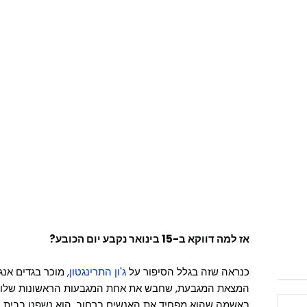
אז למה דווקא ב-15 בינואר נקבע יום הכובע?
כנראה שזה בגלל הסיפור על
ג'ון התרינגטון,
מוכר בגדים אנג
באשמה שהוא מפחיד את האנשים ברחוב. הוא נשפט בבית המשפט ושילם קנ