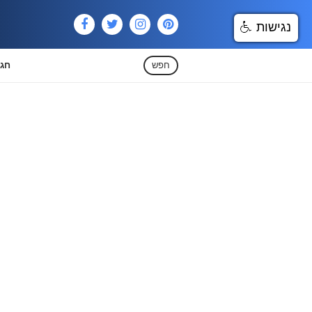
נגישות
חפש
חגי