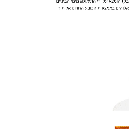
א באנגלית Dunce (טיפש או טמבל) הומצא על ידי התיאולוג מימי הביניים
ו היה לתעל ידע מאלוהים באמצעות הכובע החרוט אל תוך