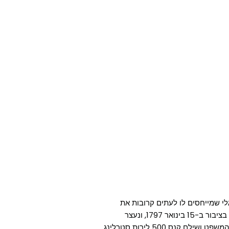
לי שמייחסים לו לעתים קרובות את
המצאת המגבעת, שחבש את אחת המגבעות הראשונות שלו בציבור ב-15 בינואר 1797, ונעצר
ס 500 לירות סטרלינג.