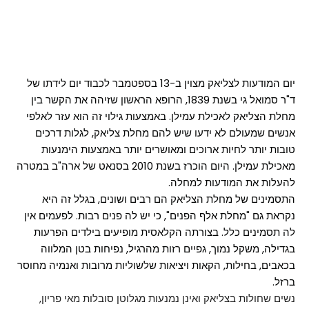
יום המודעות לצליאק מצוין ב-13 בספטמבר לכבוד יום לידתו של
ד"ר סמואל גי בשנת 1839, הרופא הראשון שזיהה את הקשר בין
מחלת הצליאק לאכילת עמילן. באמצעות גילוי זה הוא עזר לאלפי
אנשים שמעולם לא ידעו שיש להם מחלת צליאק, לגלות דרכים
טובות יותר לחיות ארוכים ומאושרים יותר באמצעות הימנעות
מאכילת עמילן. היום הוכרז בשנת 2010 בסנאט של ארה"ב במטרה
להעלות את המודעות למחלה.
התסמינים של מחלת הצליאק הם רבים ושונים, בגלל זה היא
נקראת גם "מחלת אלף הפנים", כי יש לה פנים רבות. לפעמים אין
לה תסמינים כלל. בצורתה הקלאסית מופיעים בילדים הפרעות
בגדילה, משקל נמוך, גפיים רזות מהרגיל, נפיחות בטן המלווה
בכאבים, בחילות
, הקאות ויציאות שלשוליות מרובות ואנמיה מחוסר
ברזל.
נשים שחולות בצליאק ואינן נמנעות מגלוטן סובלות מאי פריון,