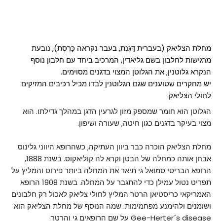
מחלת הצליאק (בעברית דַּגֶּנֶת, בעבר נקראה כָּרֶסֶת), נובעת
מרגישות לחלבון בשם גליאדין, המרכיב ביחד עם חלבון נוסף
הנקרא גלוטנין, את הגלוטן המצוי בדגנים מסוימים.
יש מחקרים שטוענים שגם הגלוטנין לבדו מכיל רכיבים המזיקים
לחולי הצליאק.
הגלוטן הוא חומר שמספק מזון לגרעין הדגן במהלך גדילתו. הוא
מצוי בעיקר בדגנים כגון חיטה, שעורה ושיפון.
מחלת הצליאק הוכרה כבר ביוון העתיקה, כשהרופא היווני גלינוס
אבחן אותה כמחלה של הבטן וקרא לה קוליאקוס. בשנת 1888,
הרופא הבריטי סמואל גי תיאר את המחלה ביותר פירוט והמליץ על
תפריט נטול עמילן כדי להתגבר על המחלה. בשנת 1908 הרופא
האמריקאי כריסטיאן הרטר המליץ לחולי צליאק לאכול רק חלבונים
ושומנים ולהימנע מפחמימות. שמה הנוסף של מחלת הצליאק הוא
Gee-Herter´s disease על שם הרופאים גי והרטר.