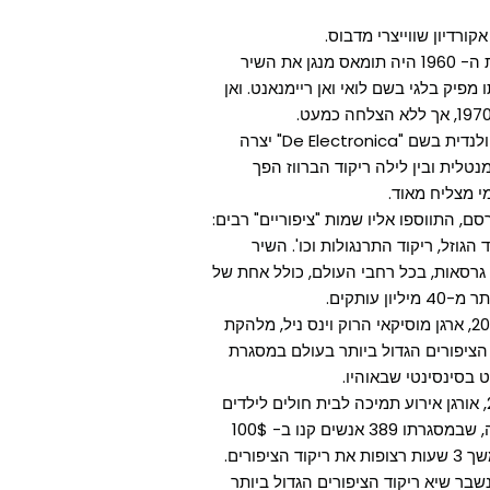
תומאס קרא לשיר "Der Ententanz" (ריקוד הברווז). בשנות ה- 1960 היה תומאס מנגן את השיר
פיק בלגי בשם לואי ואן ריימנאנט. ואן
בשנת 1977 להקה הולנדית בשם "De Electronica" יצרה
טלית ובין לילה ריקוד הברווז הפך
י מצליח מאוד.
, התווספו אליו שמות "ציפוריים" רבים:
 הגוזל, ריקוד התרנגולות וכו'. השיר
הוקלט ביותר מ-140 גרסאות, בכל רחבי העולם, כולל אחת של
ון עותקים.
ב-20 בספטמבר 2004, ארגן מוסיקאי הרוק וינס ניל, מלהקת
 הציפורים הגדול ביותר בעולם במסגרת
בסינסינטי שבאוהיו.
ב-13 בנובמבר 2009, אורגן אירוע תמיכה לבית חולים לילדים
במזרח אונטריו, קנדה, שבמסגרתו 389 אנשים קנו ב- 100$
ציפורים.
23 באפריל 2010 נשבר שיא ריקוד הציפורים הגדול ביותר