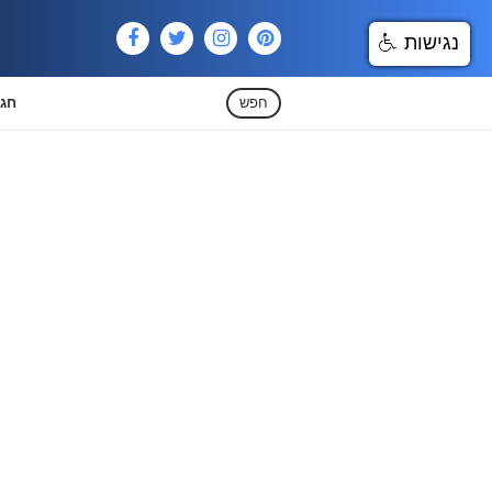
נגישות
חפש
חגי