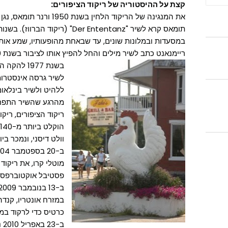
קצת על ההיסטוריה של ריקוד הציפורים:
את המנגינה של הריקוד הלחין בשנת 1950 ורנר תומאס, נגן אקורדיון שווייצרי מדבוס.
במסעדות ובמלונות שונים, עד שבאחת מהופעותיו, שמע אותו מ
ריימנאנט כתב לשיר מילים והחל להפיץ אותו לציבור בשנת 1970, אך ללא הצלחה כמעט.
לשיר גרסה אינסטרומנ
ללהיט ולשיר בינלאומ
מהרגע שהשיר התפרסם
ריקוד הציפורים, ריקוד
וולט דיסני, ונמכר ביותר מ-40 מילי
מוטלי קרו, את ריקוד
פסטיבל אוקטוברפסט 
כרטיס כדי לרקוד במשך 3 שעות רצופות את ריקוד ה
ב-