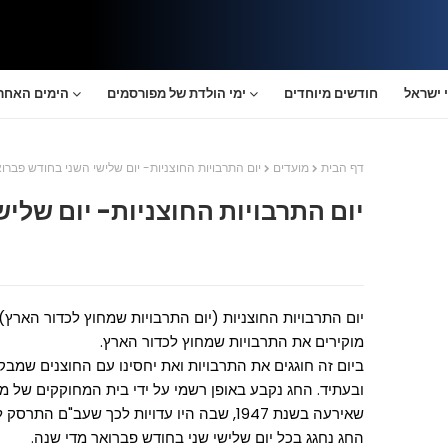
 ישראל
חודשים מיוחדים
ימי הולדת של מפורסמים
הימים האחרו
דף הבית
מועדים
יום התרבויות החוצניות- יום שלישי השני בחודש פברו
יום התרבויות החוצניות- יום שלי
יום התרבויות החוצניות (יום התרבויות שמחוץ לכדור הארץ) 
מוקירים את התרבויות שמחוץ לכדור הארץ.
ביום זה חוגגים את התרבויות ואת יחסינו עם החוצנים שמבק
ובעתיד. החג נקבע באופן רשמי על ידי בית המחוקקים של מדינ
שאירעה בשנת 1947, שבה היו עדויות לכך שעב"ם התרסק ליד העיירה רוזוול בניו מקסיקו.
החג נחגג בכל יום שלישי שני בחודש פברואר מדי שנה.