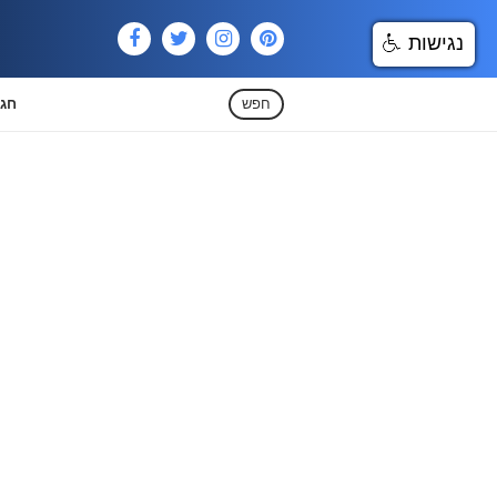
נגישות
חפש
חגי