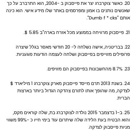
20. כאשר צוקרברג יצר את פייסבוק ב -2004, הוא התרברב על כך
שאנשים נותנים בו אמון ומפרסמים באתר שלו מידע אישי. הוא כינה
אותם "Dumb f * cks".
21. פייסבוק מרוויחה בממוצע מכל אזרח בארה"ב 5.85 $.
22. בבריטניה, אישה נשלחה ל- 20 חודשי מאסר בגלל שיצרה
פרופילים מזוייפים בפייסבוק ושלחה לעצמה הודעות פוגעניות.
23. 8.7% מהחשבונות בפייסבוק הם מזויפים.
24. בשנת 2013 תרם מייסד פייסבוק מארק צוקרברג 1 מיליארד $
לצדקה, מה שהופך אותו לתורם צהדקה הגדול ביותר בארצות
הברית.
25. ב-1 בדצמבר 2015 נולדה לצוקרברג בת, שלה קוראים מקס,
והוא הבטיח בעת הלידה שלה שיתרום עוד בימי חייו כ -99% משווי
מניות פייסבוק לצדקה.