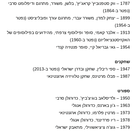
1787 – ווק סטפנוביץ' קראג'יץ', בלשן, משורר, מתרגם ודיפלומט סרבי
(נפטר ב-1864)
1899 – יצחק למדן, משורר עברי, מתרגם עורך ופובליציסט (נפטר
ב-1954)
1913 – אלבר קאמי, סופר ופילוסוף צרפתי, מהידועים בפילוסופים של
האקזיסטנציאליזם (נפטר ב-1960)
1954 – גאי גבריאל קיי, סופר פנטזיה קנדי
שחקנים
1947 – ספי ריבלין, שחקן ובדרן ישראלי (נפטר ב-2013)
1987 – פבלו מרטינס, שחקן טלוויזיה ארגנטינאי
ספורט
1950 – ולדיסלאב בוגיצ'ביץ', כדורגלן סרבי
1963 – ג'ון בארנס, כדורגלן אנגלי
1973 – מרטין פלרמו, כדורגלן ארגנטינאי
1978 – ריו פרדיננד, כדורגלן אנגלי
1979 – גוצ'ה ציציאשווילי, מתאבק ישראלי