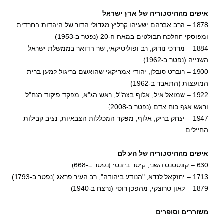
אישים מההיסטוריה של ארץ ישראל
1878 – הרב אברהם ישעיהו קרליץ מגדולי הדור של היהדות החרדית
ומפוסקי ההלכה הבולטים במאה ה-20 (נפטר ב-1953)
1884 – מרדכי נורוק, רב ופוליטיקאי, שר הדואר בממשלת ישראל
השנייה (נפטר ב-1962)
1900 – רוברט סובלן, יהודי אמריקאי שהואשם בריגול למען ברית
המועצות (התאבד ב-1962)
1922 – שמואל איל, אלוף בצה"ל, ראש הג"א, מפקד פיקוד הנח"ל
וראש אגף כוח אדם (נפטר ב-2008)
1947 – יצחק בריק, אלוף, מפקד המכללות הצבאיות, נציב קבילות
החיילים
אישים מההיסטוריה של העולם
630 – קונסטנס השני, קיסר ביזנטי (נפטר ב-668)
1713 – יחזקאל לנדא, "הנודע ביהודה", רב העיר פראג (נפטר ב-1793)
1879 – לאון טרוצקי, מהפכן רוסי (נרצח ב-1940)
משוררים וסופרים