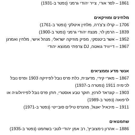
1861 – לסר אורי, צייר יהודי גרמני (נפטר ב-1931)
מלחינים ומוזיקאים
1706 – קרלו צ'צ'רה, מלחין איטלקי (נפטר ב-1761)
1839 – הרמן לוי, מנצח יהודי גרמני (נפטר ב-1900)
1952 – אשר ביטנסקי, מפיק מוזיקה ישראלי, מנהל אישי, מלחין ואמרגן
1967 – דייוויד גואטה, DJ צרפתי ממוצא יהודי
אנשי מדע וממציאים
1867 – מארי קירי, מדענית, כלת פרס נובל לפיזיקה 1903 ופרס נובל
לכימיה 1911 (נפטרה ב-1937)
1903 – קונראד לורנץ, חוקר טבע אוסטרי, חתן פרס נובל לפיזיולוגיה או
לרפואה (נפטר ב-1989)
1911 – מיכאיל יאנגל, מהנדס טילים סובייטי (נפטר ב-1971)
שחמטאים
1886 – אהרון נימצוביץ', רב אמן יהודי לטבי בשחמט (נפטר ב-1935)