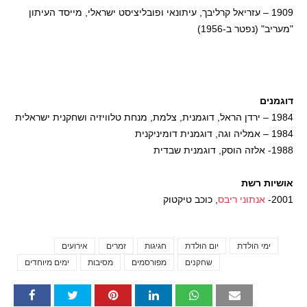
1909 – עזריאל קרליבך, עיתונאי ופובליציסט ישראלי, מייסד העיתון
"מעריב" (נפטר ב-1956)
דוגמנים
1984 – ירדן הראל, דוגמנית, צלמת, מנחת טלוויזיה ושחקנית ישראלית
1984 – אמליה וגה, דוגמנית דומיניקנית
1988- אלזה הוסק, דוגמנית שבדית
אושיות רשת
2001-
אנתוני ריבס
, כוכב טיקטוק
ימי הולדת
יום הולדת
חגיגות
זמרים
אירועים
Tags
שחקנים
מפורסמים
מסיבות
ימים מיוחדים