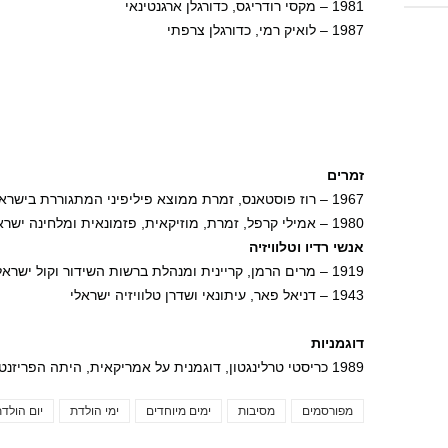
1981 – מקסי רודריגס, כדורגלן ארגנטינאי
1987 – לואיק רמי, כדורגלן צרפתי
זמרים
1967 – רוז פוסטאנס, זמרת ממוצא פיליפיני המתגוררת בישראל
1980 – אמילי קרפל, זמרת, מוזיקאית, פזמונאית ומלחינה ישראלית
אנשי רדיו וטלוויזיה
1919 – מרים הרמן, קריינית ומנהלת ברשות השידור וקול ישראל (נפטרה ב-1990)
1943 – דניאל פאר, עיתונאי ושדרן טלוויזיה ישראלי
דוגמניות
1989 כריסטי טרלינגטון, דוגמנית על אמריקאית, היתה הפריזנטורית של קלווין קליין
מפורסמים
מסיבות
ימים מיוחדים
ימי הולדת
יום הולד