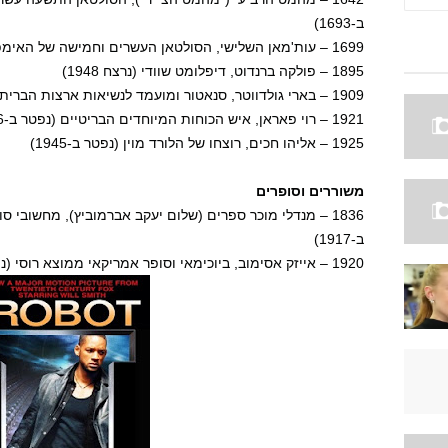
ב-1693)
1699 – עות'מאן השלישי, הסולטאן העשרים וחמישה של האימפריה העות'מאנית (נפטר ב-1757)
1895 – פולקה ברנדוט, דיפלומט שוודי (נרצח 1948)
1909 – בארי גולדווטר, סנאטור ומועמד לנשיאות ארצות הברית בשנת 1964 (נפטר ב-1998)
1921 – רוי פאראן, איש הכוחות המיוחדים הבריטיים (נפטר ב-2006)
1925 – אליהו חכים, רוצחו של הלורד מוין (נפטר ב-1945)
משוררים וסופרים
1836 – מנדלי מוכר ספרים (שלום יעקב אברמוביץ), מחשובי 
ב-1917)
1920 – אייזק אסימוב, ביוכימאי וסופר אמריקאי ממוצא רוסי (נפטר ב-1992)