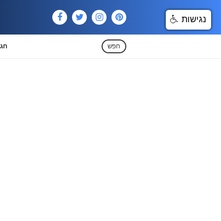
נגישות
חפש
חגי