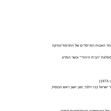
ב לאחד האבות המייסדים של התרמודינמיקה
ש מפלגת "הבית היהודי" וכשר המדע
ריר ישראל בניו זילנד, סגן יושב ראש הכנסת,
ר של האימפריה העות'מאנית (נפטר