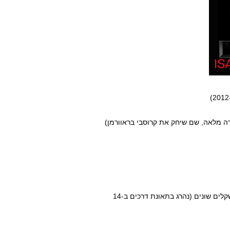
1964- פרנל וויטייקר, אלוף העולם לשעבר באיגרוף בארבעה משקלים שונים (נהרג בתאונת דרכים ב-14