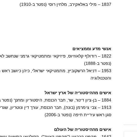
1837 – מילי באלאקירב, מלחין רוסי (נפטר ב-1910)
אנשי מדע וממציאים
1822 – רודולף קלאוזיוס, פיזיקאי ומתמטיקאי גרמני שנחש
(נפטר ב-1888)
1953 – דניאל הרשקוביץ, מתמטיקאי ישראלי, כיהן כיושב רא
והטכנולוגיה
אישים מההיסטוריה של ארץ ישראל
1884 – בן-ציון דינור, שר, חבר הכנסת, היסטוריון ומחנך (נפטר ב-1973)
1913 – צבי צימרמן (בונה), חבר הכנסת, עורך דין ונוטריון, שג
סגן ראש עיריית חיפה (נפטר ב-2006)
אישים מההיסטוריה של העולם
1642 – מהמט הרביעי ("מהמט הצייד"), הסולטאן התשעה עש