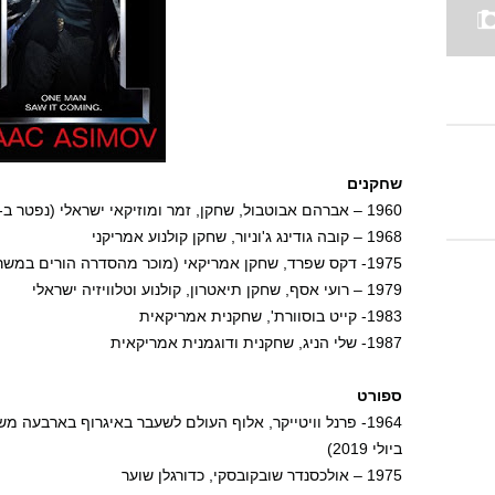
שחקנים
1960 – אברהם אבוטבול, שחקן, זמר ומוזיקאי ישראלי (נפטר ב-2012)
1968 – קובה גודינג ג'וניור, שחקן קולנוע אמריקני
1975- דקס שפרד, שחקן אמריקאי (מוכר מהסדרה הורים במשרה מלאה, שם שיחק את קרוסבי בראוורמן)
1979 – רועי אסף, שחקן תיאטרון, קולנוע וטלוויזיה ישראלי
1983- קייט בוסוורת', שחקנית אמריקאית
1987- שלי הניג, שחקנית ודוגמנית אמריקאית
ספורט
ביולי 2019)
1975 – אולכסנדר שובקובסקי, כדורגלן שוער